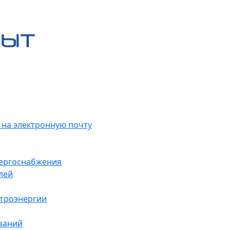
 на электронную почту
нергоснабжения
лей
ктроэнергии
заний