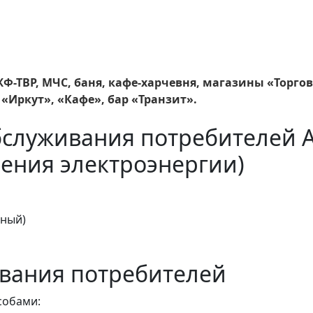
ЖФ-ТВР, МЧС, баня, кафе-харчевня, магазины «Торго
«Иркут», «Кафе», бар «Транзит».
бслуживания потребителей 
ения электроэнергии)
тный)
вания потребителей
собами: