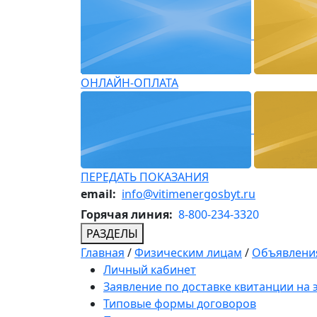
ОНЛАЙН-ОПЛАТА
ПЕРЕДАТЬ ПОКАЗАНИЯ
email:
info@vitimenergosbyt.ru
Горячая линия:
8-800-234-3320
РАЗДЕЛЫ
Главная
/
Физическим лицам
/
Объявления
Личный кабинет
Заявление по доставке квитанции на
Типовые формы договоров