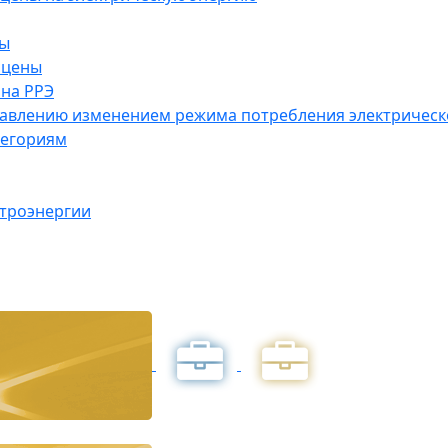
ны
 цены
на РРЭ
правлению изменением режима потребления электричес
тегориям
ктроэнергии