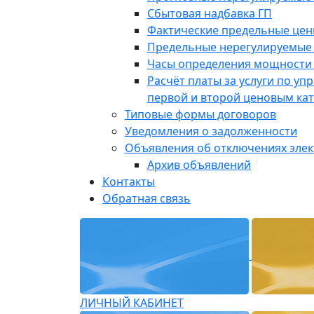
Сбытовая надбавка ГП
Фактические предельные це
Предельные нерегулируемые
Часы определения мощности 
Расчёт платы за услуги по у
первой и второй ценовым ка
Типовые формы договоров
Уведомления о задолженности
Объявления об отключениях эле
Архив объявлений
Контакты
Обратная связь
ЛИЧНЫЙ КАБИНЕТ