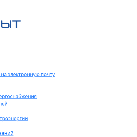
 на электронную почту
нергоснабжения
лей
ктроэнергии
заний