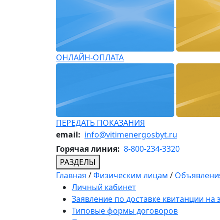
ОНЛАЙН-ОПЛАТА
ПЕРЕДАТЬ ПОКАЗАНИЯ
email:
info@vitimenergosbyt.ru
Горячая линия:
8-800-234-3320
РАЗДЕЛЫ
Главная
/
Физическим лицам
/
Объявления
Личный кабинет
Заявление по доставке квитанции на
Типовые формы договоров