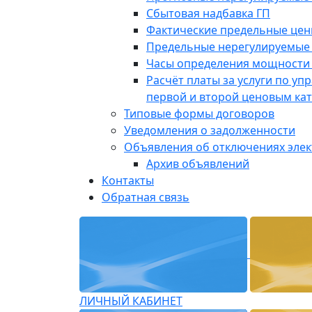
Сбытовая надбавка ГП
Фактические предельные це
Предельные нерегулируемые
Часы определения мощности 
Расчёт платы за услуги по у
первой и второй ценовым ка
Типовые формы договоров
Уведомления о задолженности
Объявления об отключениях эле
Архив объявлений
Контакты
Обратная связь
ЛИЧНЫЙ КАБИНЕТ