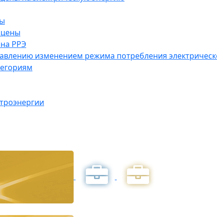
ны
 цены
на РРЭ
правлению изменением режима потребления электричес
тегориям
ктроэнергии