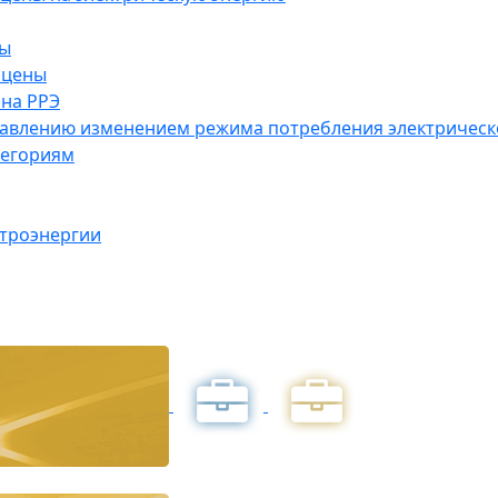
ны
 цены
на РРЭ
правлению изменением режима потребления электричес
тегориям
ктроэнергии