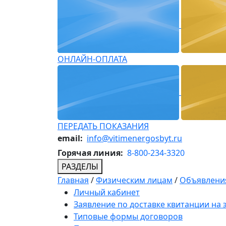
ОНЛАЙН-ОПЛАТА
ПЕРЕДАТЬ ПОКАЗАНИЯ
email:
info@vitimenergosbyt.ru
Горячая линия:
8-800-234-3320
РАЗДЕЛЫ
Главная
/
Физическим лицам
/
Объявления
Личный кабинет
Заявление по доставке квитанции на
Типовые формы договоров