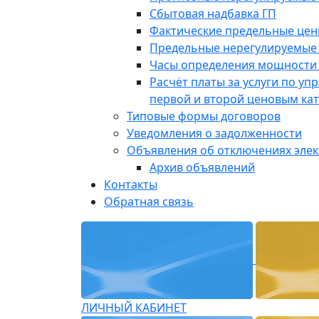
Сбытовая надбавка ГП
Фактические предельные це
Предельные нерегулируемые
Часы определения мощности 
Расчёт платы за услуги по у
первой и второй ценовым ка
Типовые формы договоров
Уведомления о задолженности
Объявления об отключениях эле
Архив объявлений
Контакты
Обратная связь
ЛИЧНЫЙ КАБИНЕТ