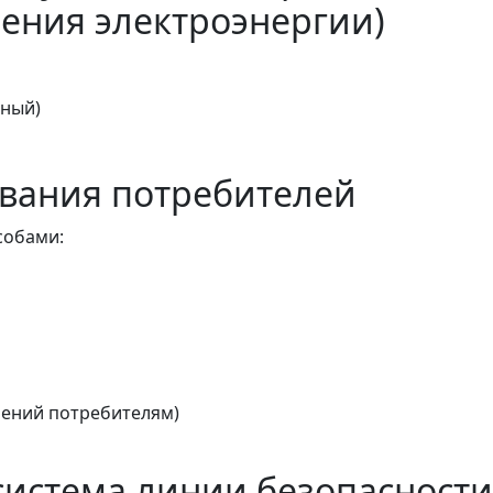
ения электроэнергии)
тный)
вания потребителей
собами:
ений потребителям)
истема линии безопасности