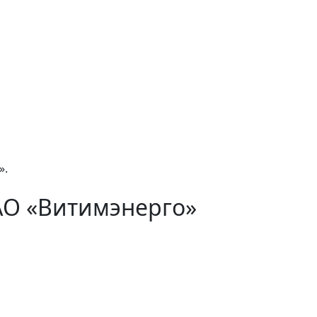
».
АО «Витимэнерго»