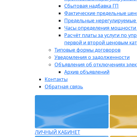
Сбытовая надбавка ГП
Фактические предельные це
Предельные нерегулируемые
Часы определения мощности 
Расчёт платы за услуги по у
первой и второй ценовым ка
Типовые формы договоров
Уведомления о задолженности
Объявления об отключениях эле
Архив объявлений
Контакты
Обратная связь
ЛИЧНЫЙ КАБИНЕТ