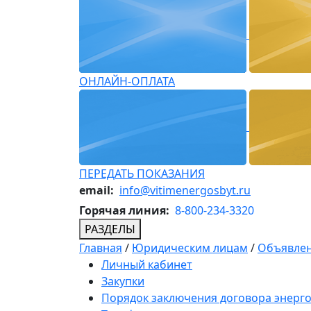
ОНЛАЙН-ОПЛАТА
ПЕРЕДАТЬ ПОКАЗАНИЯ
email:
info@vitimenergosbyt.ru
Горячая линия:
8-800-234-3320
РАЗДЕЛЫ
Главная
/
Юридическим лицам
/
Объявлен
Личный кабинет
Закупки
Порядок заключения договора энерг