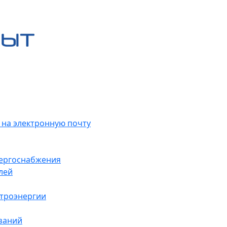
 на электронную почту
нергоснабжения
лей
ктроэнергии
заний