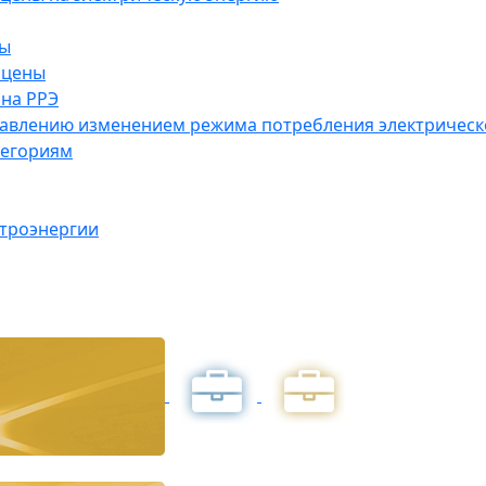
ны
 цены
на РРЭ
правлению изменением режима потребления электричес
тегориям
ктроэнергии