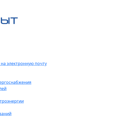
 на электронную почту
нергоснабжения
лей
ктроэнергии
заний