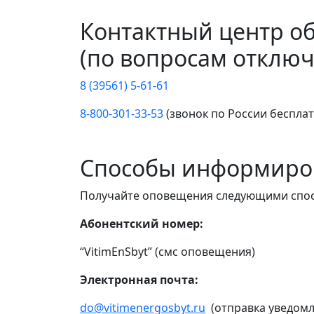
Контактный центр о
(по вопросам отключ
8 (39561) 5-61-61
8-800-301-33-53
(звонок по России беспла
Способы информиро
Получайте оповещения следующими спо
Абонентский номер:
“VitimEnSbyt” (смс оповещения)
Электронная почта:
do@vitimenergosbyt.ru
(отправка уведомл