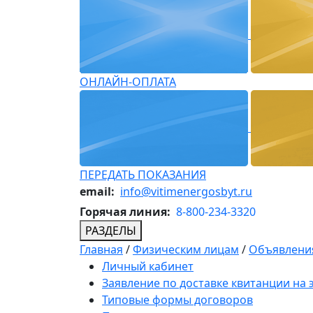
ОНЛАЙН-ОПЛАТА
ПЕРЕДАТЬ ПОКАЗАНИЯ
email:
info@vitimenergosbyt.ru
Горячая линия:
8-800-234-3320
РАЗДЕЛЫ
Главная
/
Физическим лицам
/
Объявления
Личный кабинет
Заявление по доставке квитанции на
Типовые формы договоров