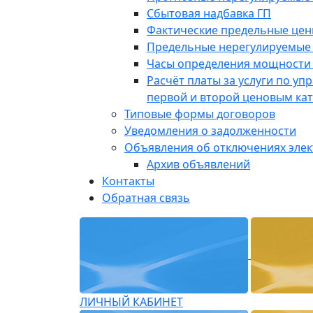
Сбытовая надбавка ГП
Фактические предельные це
Предельные нерегулируемые
Часы определения мощности 
Расчёт платы за услуги по у
первой и второй ценовым ка
Типовые формы договоров
Уведомления о задолженности
Объявления об отключениях эле
Архив объявлений
Контакты
Обратная связь
ЛИЧНЫЙ КАБИНЕТ