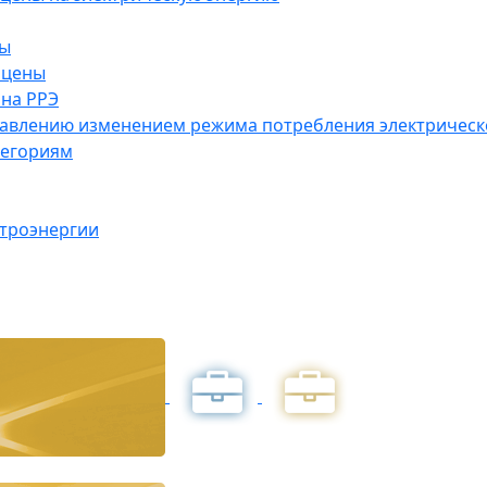
ны
 цены
на РРЭ
правлению изменением режима потребления электричес
тегориям
ктроэнергии