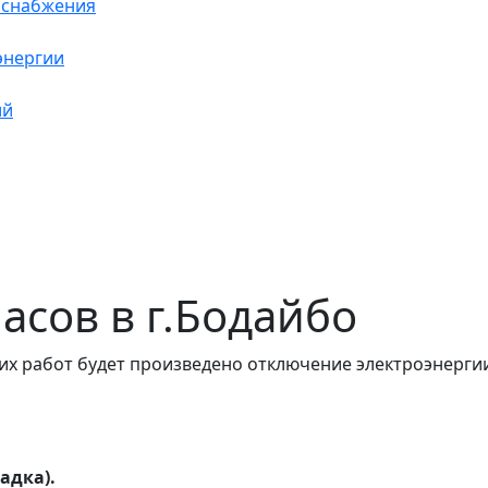
оснабжения
энергии
ий
часов в г.Бодайбо
их работ будет произведено отключение электроэнергии
адка).