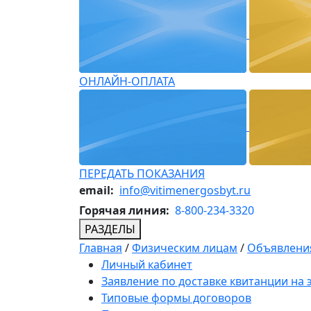
ОНЛАЙН-ОПЛАТА
ПЕРЕДАТЬ ПОКАЗАНИЯ
email:
info@vitimenergosbyt.ru
Горячая линия:
8-800-234-3320
РАЗДЕЛЫ
Главная
/
Физическим лицам
/
Объявления
Личный кабинет
Заявление по доставке квитанции на
Типовые формы договоров