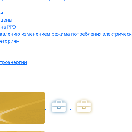
ны
 цены
на РРЭ
правлению изменением режима потребления электричес
тегориям
ктроэнергии