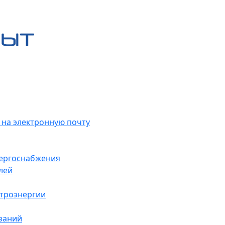
 на электронную почту
нергоснабжения
лей
ктроэнергии
заний