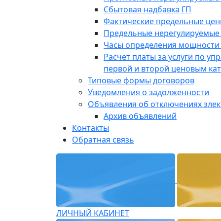
Сбытовая надбавка ГП
Фактические предельные це
Предельные нерегулируемые
Часы определения мощности 
Расчёт платы за услуги по у
первой и второй ценовым ка
Типовые формы договоров
Уведомления о задолженности
Объявления об отключениях эле
Архив объявлений
Контакты
Обратная связь
ЛИЧНЫЙ КАБИНЕТ