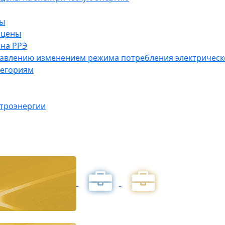
ны
 цены
на РРЭ
правлению изменением режима потребления электричес
тегориям
ктроэнергии