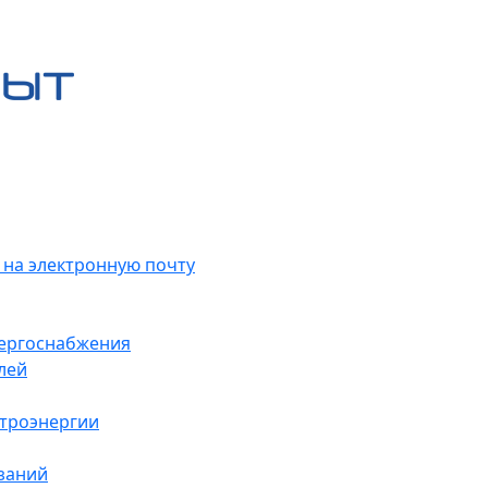
 на электронную почту
нергоснабжения
лей
ктроэнергии
заний