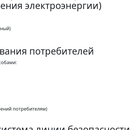
ения электроэнергии)
тный)
вания потребителей
собами:
ений потребителям)
истема линии безопасности