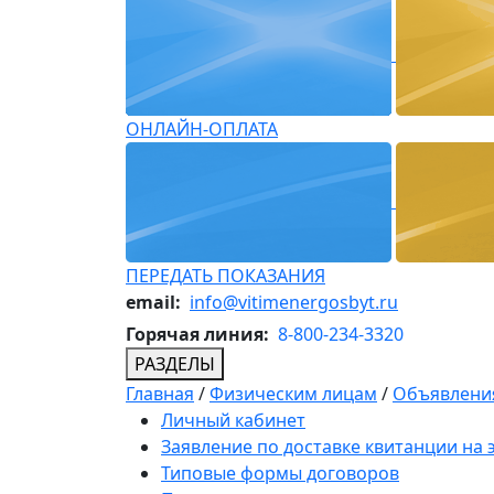
ОНЛАЙН-ОПЛАТА
ПЕРЕДАТЬ ПОКАЗАНИЯ
email:
info@vitimenergosbyt.ru
Горячая линия:
8-800-234-3320
РАЗДЕЛЫ
Главная
/
Физическим лицам
/
Объявления
Личный кабинет
Заявление по доставке квитанции на
Типовые формы договоров