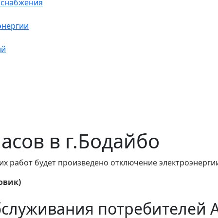
оснабжения
энергии
ий
часов в г.Бодайбо
их работ будет произведено отключение электроэнергии
овик)
бслуживания потребителей 