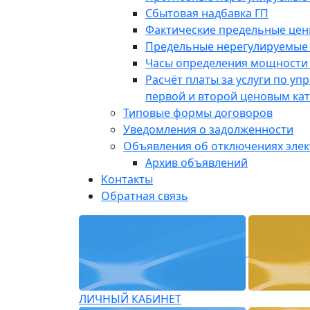
Сбытовая надбавка ГП
Фактические предельные це
Предельные нерегулируемые
Часы определения мощности 
Расчёт платы за услуги по у
первой и второй ценовым ка
Типовые формы договоров
Уведомления о задолженности
Объявления об отключениях эле
Архив объявлений
Контакты
Обратная связь
ЛИЧНЫЙ КАБИНЕТ