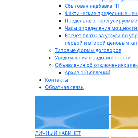
Сбытовая надбавка ГП
Фактические предельные це
Предельные нерегулируемые
Часы определения мощности 
Расчёт платы за услуги по у
первой и второй ценовым ка
Типовые формы договоров
Уведомления о задолженности
Объявления об отключениях эле
Архив объявлений
Контакты
Обратная связь
ЛИЧНЫЙ КАБИНЕТ