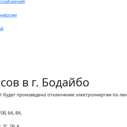
оснабжения
энергии
ий
асов в г. Бодайбо
 будет произведено отключение электроэнергии по лини
5В, 6А, 8А,
 7Г, 7В, 8,