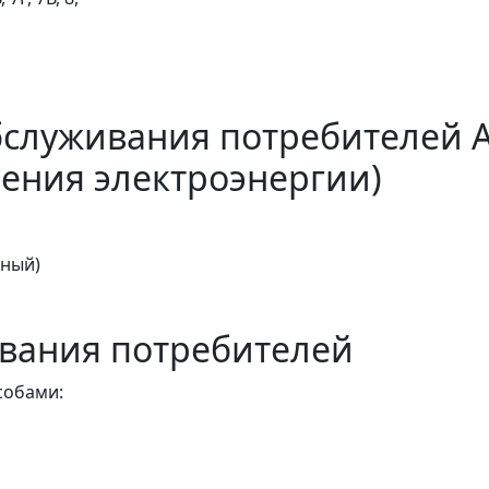
бслуживания потребителей 
ения электроэнергии)
тный)
вания потребителей
собами: