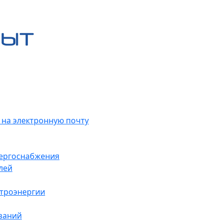
 на электронную почту
нергоснабжения
лей
ктроэнергии
заний