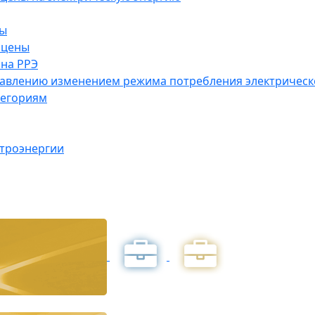
ны
 цены
на РРЭ
правлению изменением режима потребления электричес
тегориям
ктроэнергии