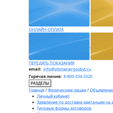
ОНЛАЙН-ОПЛАТА
ПЕРЕДАТЬ ПОКАЗАНИЯ
email:
info@vitimenergosbyt.ru
Горячая линия:
8-800-234-3320
РАЗДЕЛЫ
Главная
/
Физическим лицам
/
Объявления
Личный кабинет
Заявление по доставке квитанции на
Типовые формы договоров