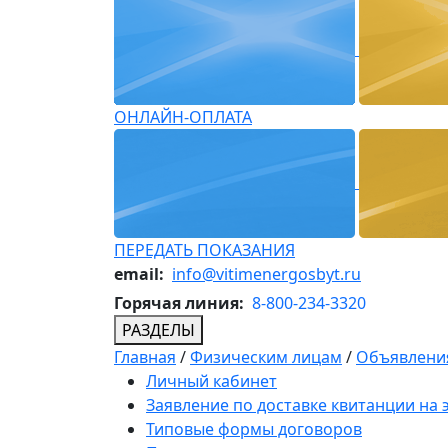
ОНЛАЙН-ОПЛАТА
ПЕРЕДАТЬ ПОКАЗАНИЯ
email:
info@vitimenergosbyt.ru
Горячая линия:
8-800-234-3320
РАЗДЕЛЫ
Главная
/
Физическим лицам
/
Объявления
Личный кабинет
Заявление по доставке квитанции на
Типовые формы договоров