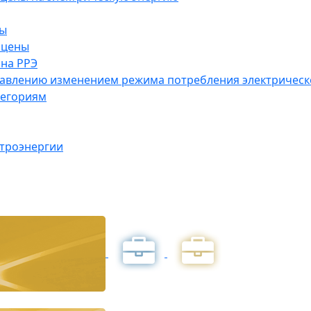
ны
 цены
на РРЭ
правлению изменением режима потребления электричес
тегориям
ктроэнергии