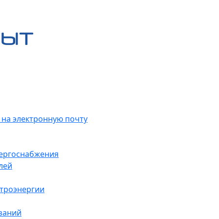
 на электронную почту
нергоснабжения
лей
ктроэнергии
заний