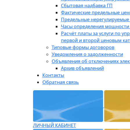
Сбытовая надбавка ГП
Фактические предельные це
Предельные нерегулируемые
Часы определения мощности 
Расчёт платы за услуги по у
первой и второй ценовым ка
Типовые формы договоров
Уведомления о задолженности
Объявления об отключениях эле
Архив объявлений
Контакты
Обратная связь
ЛИЧНЫЙ КАБИНЕТ