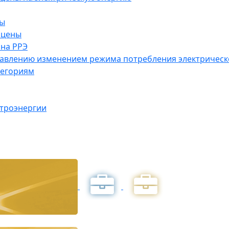
ны
 цены
на РРЭ
правлению изменением режима потребления электричес
тегориям
ктроэнергии