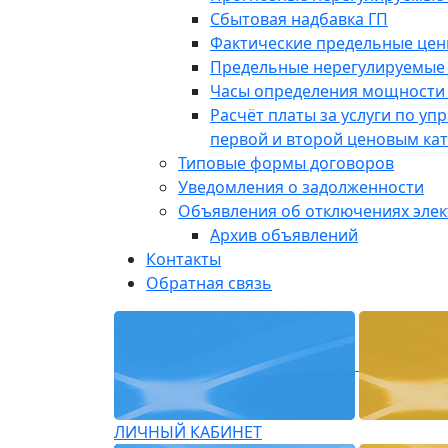
Сбытовая надбавка ГП
Фактические предельные це
Предельные нерегулируемые
Часы определения мощности 
Расчёт платы за услуги по у
первой и второй ценовым ка
Типовые формы договоров
Уведомления о задолженности
Объявления об отключениях эле
Архив объявлений
Контакты
Обратная связь
ЛИЧНЫЙ КАБИНЕТ