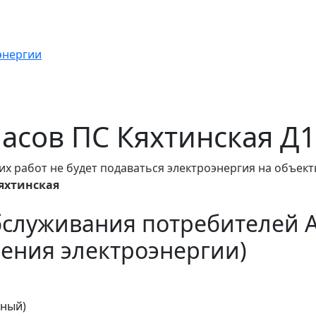
энергии
 часов ПС Кяхтинская Д1
их работ не будет подаваться электроэнергия на объек
Кяхтинская
бслуживания потребителей 
ения электроэнергии)
тный)