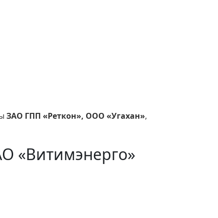
ты
ЗАО ГПП «Реткон», ООО «Угахан»
,
АО «Витимэнерго»