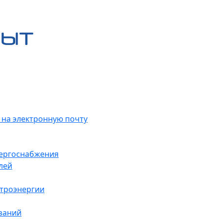
 на электронную почту
нергоснабжения
лей
ктроэнергии
заний