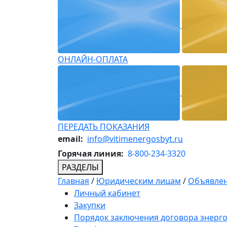
ОНЛАЙН-ОПЛАТА
ПЕРЕДАТЬ ПОКАЗАНИЯ
email:
info@vitimenergosbyt.ru
Горячая линия:
8-800-234-3320
РАЗДЕЛЫ
Главная
/
Юридическим лицам
/
Объявлен
Личный кабинет
Закупки
Порядок заключения договора энерг