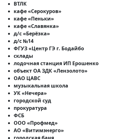
ВТЛК
кафе «Серокуров»
кафе «Пеньки»
кафе «Славянка»
д/с «Берёзка»
д/с №14
ФГУЗ «Центр ГЭ г. Бодайбо
склады
лодочная станция ИП Ерошенко
объект ОА ЗДК «Лензолото»
ОАО ЦАВС
музыкальная школа
УК «Нечера»
городской суд
прокуратура
ФСБ
ООО «Профмед»
АО «Витимэнерго»
городская баня