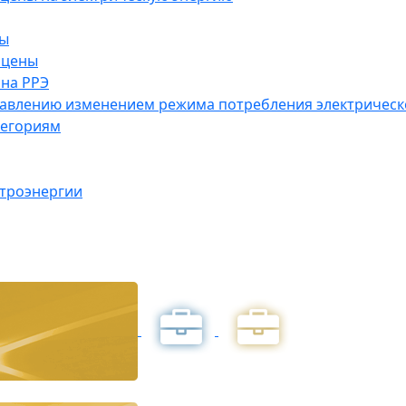
ны
 цены
на РРЭ
правлению изменением режима потребления электричес
тегориям
ктроэнергии