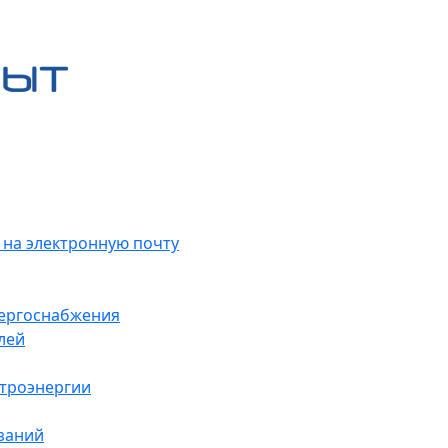
 на электронную почту
нергоснабжения
лей
ктроэнергии
заний