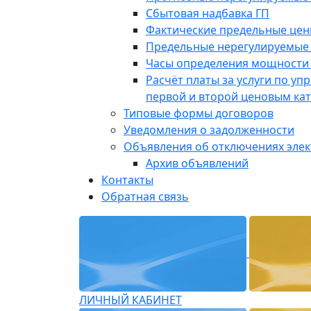
Сбытовая надбавка ГП
Фактические предельные це
Предельные нерегулируемые
Часы определения мощности 
Расчёт платы за услуги по у
первой и второй ценовым ка
Типовые формы договоров
Уведомления о задолженности
Объявления об отключениях эле
Архив объявлений
Контакты
Обратная связь
ЛИЧНЫЙ КАБИНЕТ