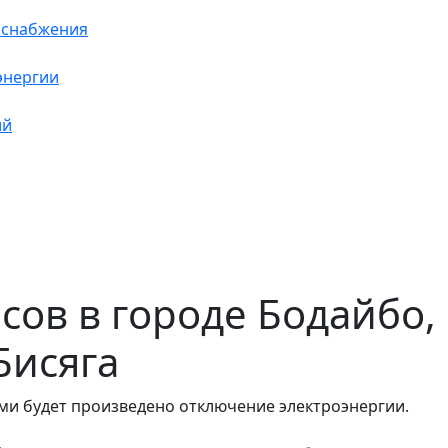
оснабжения
энергии
ий
часов в городе Бодайбо,
Бисяга
ми будет произведено отключение электроэнергии.