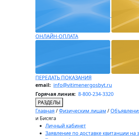
ОНЛАЙН-ОПЛАТА
ПЕРЕДАТЬ ПОКАЗАНИЯ
email:
info@vitimenergosbyt.ru
Горячая линия:
8-800-234-3320
РАЗДЕЛЫ
Главная
/
Физическим лицам
/
Объявления
и Бисяга
Личный кабинет
Заявление по доставке квитанции на