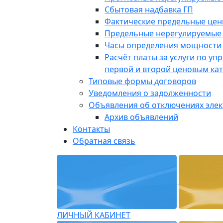
Сбытовая надбавка ГП
Фактические предельные це
Предельные нерегулируемые
Часы определения мощности 
Расчёт платы за услуги по у
первой и второй ценовым ка
Типовые формы договоров
Уведомления о задолженности
Объявления об отключениях эле
Архив объявлений
Контакты
Обратная связь
ЛИЧНЫЙ КАБИНЕТ