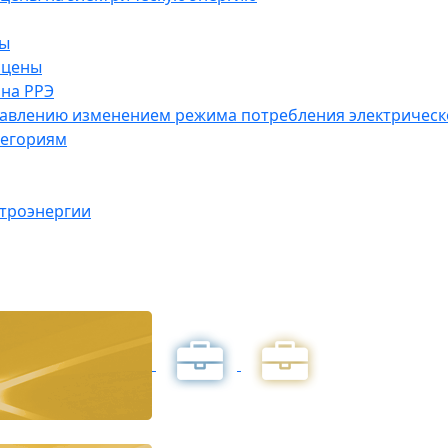
ны
 цены
на РРЭ
правлению изменением режима потребления электричес
тегориям
ктроэнергии