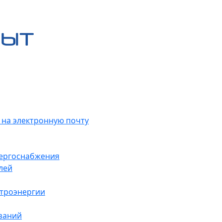
 на электронную почту
нергоснабжения
лей
ктроэнергии
заний