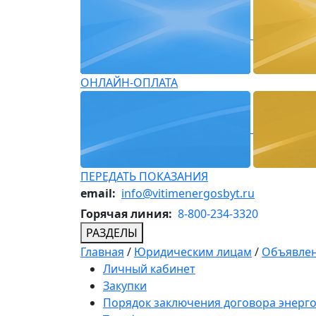
ОНЛАЙН-ОПЛАТА
ПЕРЕДАТЬ ПОКАЗАНИЯ
email:
info@vitimenergosbyt.ru
Горячая линия:
8-800-234-3320
РАЗДЕЛЫ
Главная
/
Юридическим лицам
/
Объявлен
Личный кабинет
Закупки
Порядок заключения договора энерг