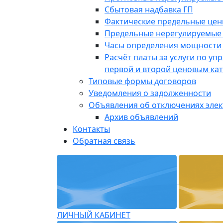
Сбытовая надбавка ГП
Фактические предельные це
Предельные нерегулируемые
Часы определения мощности 
Расчёт платы за услуги по у
первой и второй ценовым ка
Типовые формы договоров
Уведомления о задолженности
Объявления об отключениях эле
Архив объявлений
Контакты
Обратная связь
ЛИЧНЫЙ КАБИНЕТ