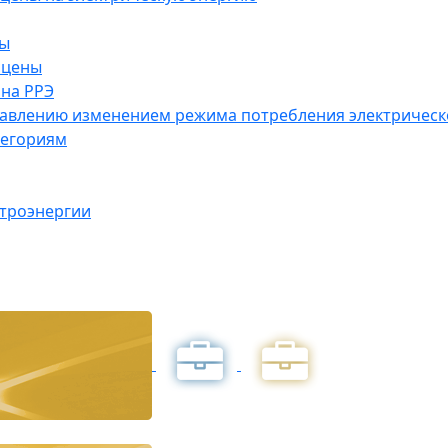
ны
 цены
на РРЭ
правлению изменением режима потребления электричес
тегориям
ктроэнергии