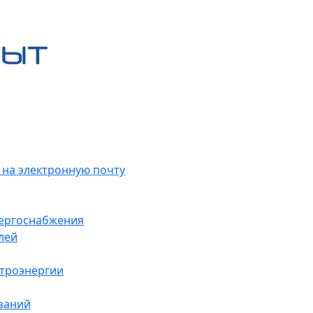
 на электронную почту
нергоснабжения
лей
ктроэнергии
заний