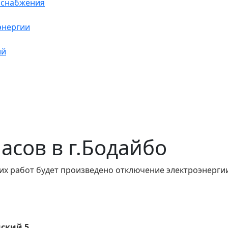
оснабжения
энергии
ий
часов в г.Бодайбо
их работ будет произведено отключение электроэнергии.
мский 5