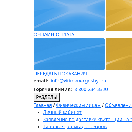
ОНЛАЙН-ОПЛАТА
ПЕРЕДАТЬ ПОКАЗАНИЯ
email:
info@vitimenergosbyt.ru
Горячая линия:
8-800-234-3320
РАЗДЕЛЫ
Главная
/
Физическим лицам
/
Объявления
Личный кабинет
Заявление по доставке квитанции на
Типовые формы договоров