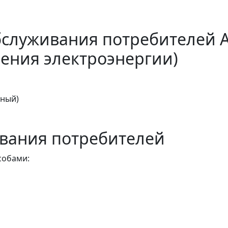
бслуживания потребителей 
ения электроэнергии)
тный)
вания потребителей
собами: