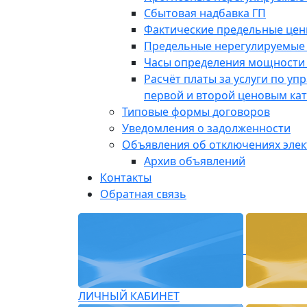
Сбытовая надбавка ГП
Фактические предельные це
Предельные нерегулируемые
Часы определения мощности 
Расчёт платы за услуги по у
первой и второй ценовым ка
Типовые формы договоров
Уведомления о задолженности
Объявления об отключениях эле
Архив объявлений
Контакты
Обратная связь
ЛИЧНЫЙ КАБИНЕТ