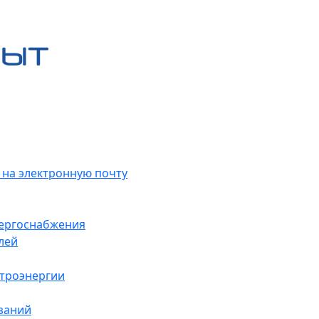
 на электронную почту
нергоснабжения
лей
ктроэнергии
заний