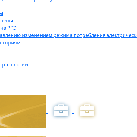
ны
 цены
на РРЭ
правлению изменением режима потребления электричес
тегориям
ктроэнергии