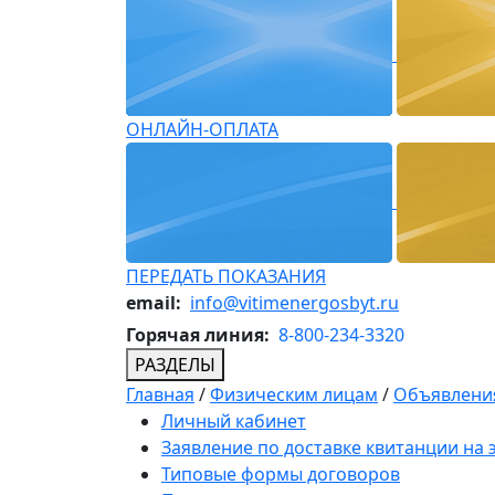
ОНЛАЙН-ОПЛАТА
ПЕРЕДАТЬ ПОКАЗАНИЯ
email:
info@vitimenergosbyt.ru
Горячая линия:
8-800-234-3320
РАЗДЕЛЫ
Главная
/
Физическим лицам
/
Объявления
Личный кабинет
Заявление по доставке квитанции на
Типовые формы договоров