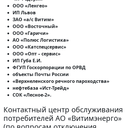
ООО «Ленгео»
ИП Львов
ЗАО «а/с Витим»
ООО «Восточный»
ООО «Гаричи»
АО «Полюс Логистика»
ООО «Катспецсервис»
ООО «Опт – сервис»
ИП Губа Е.И.
ФГУП Госкорпорации по ОРВД
объекты Почты России
«Верхнеленского речного пароходства»
нефтебаза «Ист-Трейд»
СОК «Лесное-2».
Контактный центр обслуживания
потребителей АО «Витимэнерго»
(по вопросам отключения