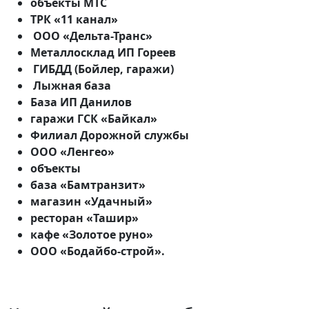
объекты МТС
ТРК «11 канал»
ООО «Дельта-Транс»
Металлосклад ИП Гореев
ГИБДД (Бойлер, гаражи)
Лыжная база
База ИП Данилов
гаражи ГСК «Байкал»
Филиал Дорожной службы
ООО «Ленгео»
объекты
база «Бамтранзит»
магазин «Удачный»
ресторан «Ташир»
кафе «Золотое руно»
ООО «Бодайбо-строй».