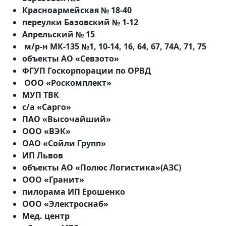
Красноармейская № 18-40
переулки Базовский № 1-12
Апрельский № 15
м/р-н МК-135 №1, 10-14, 16, 64, 67, 74А, 71, 75
объекты АО «Севзото»
ФГУП Госкорпорации по ОРВД
ООО «Роскомплект»
МУП ТВК
с/а «Сарго»
ПАО «Высочайший»
ООО «ВЭК»
ОАО «Сойли Групп»
ИП Львов
объекты АО «Полюс Логистика»(АЗС)
ООО «Гранит»
пилорама ИП Ерошенко
ООО «Электроснаб»
Мед. центр