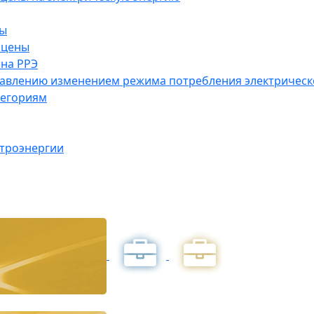
ны
 цены
на РРЭ
правлению изменением режима потребления электричес
тегориям
ктроэнергии