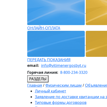
ОНЛАЙН-ОПЛАТА
ПЕРЕДАТЬ ПОКАЗАНИЯ
email:
info@vitimenergosbyt.ru
Горячая линия:
8-800-234-3320
РАЗДЕЛЫ
Главная
/
Физическим лицам
/
Объявления
Личный кабинет
Заявление по доставке квитанции на
Типовые формы договоров