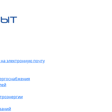
 на электронную почту
нергоснабжения
лей
ктроэнергии
заний