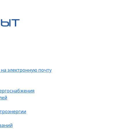
 на электронную почту
нергоснабжения
лей
ктроэнергии
заний