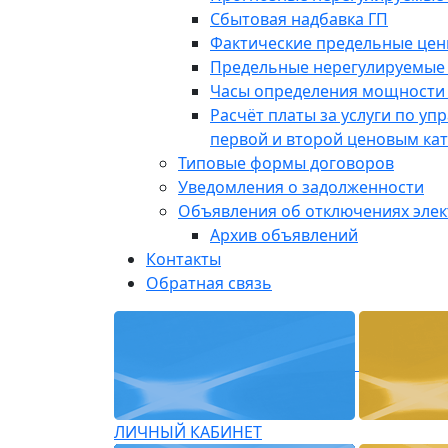
Сбытовая надбавка ГП
Фактические предельные це
Предельные нерегулируемые
Часы определения мощности 
Расчёт платы за услуги по у
первой и второй ценовым ка
Типовые формы договоров
Уведомления о задолженности
Объявления об отключениях эле
Архив объявлений
Контакты
Обратная связь
ЛИЧНЫЙ КАБИНЕТ