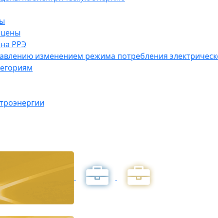
ны
 цены
на РРЭ
правлению изменением режима потребления электричес
тегориям
ктроэнергии