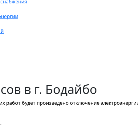
оснабжения
энергии
ий
асов в г. Бодайбо
х работ будет произведено отключение электроэнергии 
Б,