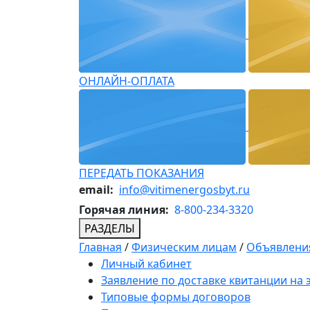
ОНЛАЙН-ОПЛАТА
ПЕРЕДАТЬ ПОКАЗАНИЯ
email:
info@vitimenergosbyt.ru
Горячая линия:
8-800-234-3320
РАЗДЕЛЫ
Главная
/
Физическим лицам
/
Объявления
Личный кабинет
Заявление по доставке квитанции на
Типовые формы договоров