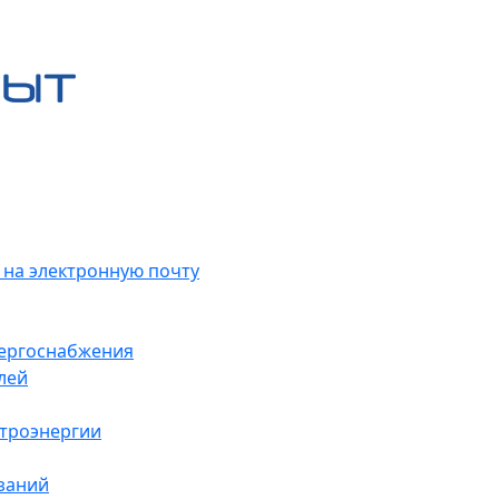
 на электронную почту
нергоснабжения
лей
ктроэнергии
заний