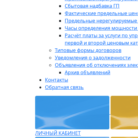
Сбытовая надбавка ГП
Фактические предельные це
Предельные нерегулируемые
Часы определения мощности 
Расчёт платы за услуги по у
первой и второй ценовым ка
Типовые формы договоров
Уведомления о задолженности
Объявления об отключениях эле
Архив объявлений
Контакты
Обратная связь
ЛИЧНЫЙ КАБИНЕТ