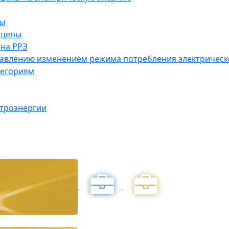
ны
 цены
на РРЭ
правлению изменением режима потребления электричес
тегориям
ктроэнергии