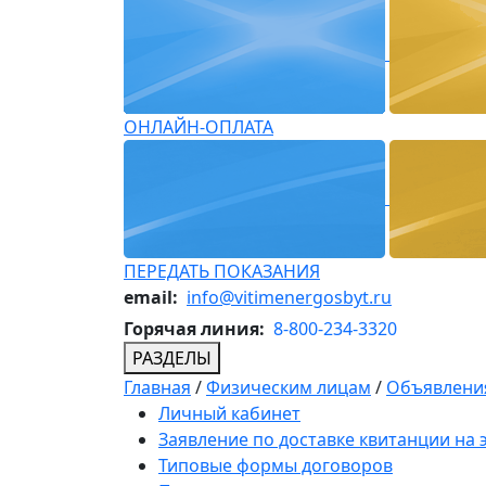
ОНЛАЙН-ОПЛАТА
ПЕРЕДАТЬ ПОКАЗАНИЯ
email:
info@vitimenergosbyt.ru
Горячая линия:
8-800-234-3320
РАЗДЕЛЫ
Главная
/
Физическим лицам
/
Объявления
Личный кабинет
Заявление по доставке квитанции на
Типовые формы договоров