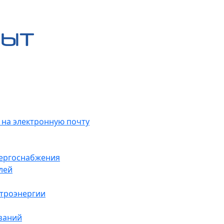
 на электронную почту
нергоснабжения
лей
ктроэнергии
заний