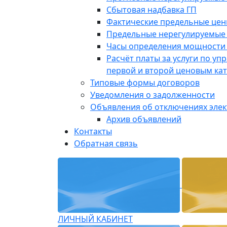
Сбытовая надбавка ГП
Фактические предельные це
Предельные нерегулируемые
Часы определения мощности 
Расчёт платы за услуги по у
первой и второй ценовым ка
Типовые формы договоров
Уведомления о задолженности
Объявления об отключениях эле
Архив объявлений
Контакты
Обратная связь
ЛИЧНЫЙ КАБИНЕТ