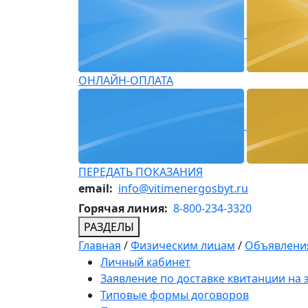
ОНЛАЙН-ОПЛАТА
ПЕРЕДАТЬ ПОКАЗАНИЯ
email:
info@vitimenergosbyt.ru
Горячая линия:
8-800-234-3320
РАЗДЕЛЫ
Главная
/
Физическим лицам
/
Объявления
Личный кабинет
Заявление по доставке квитанции на
Типовые формы договоров