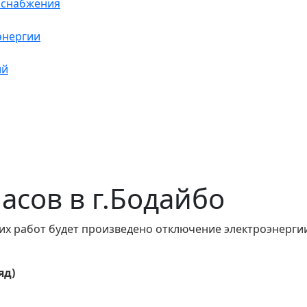
оснабжения
энергии
ий
часов в г.Бодайбо
их работ будет произведено отключение электроэнергии
яд)