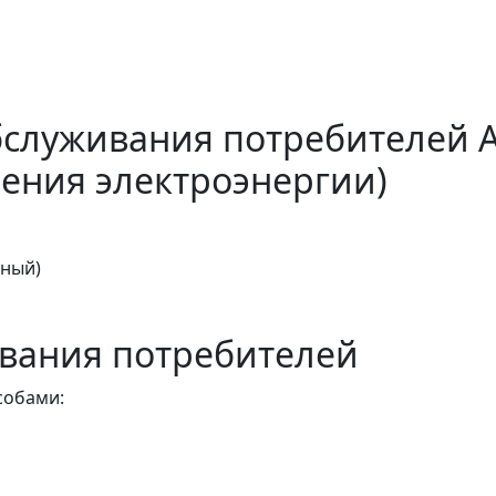
бслуживания потребителей 
ения электроэнергии)
тный)
вания потребителей
собами: