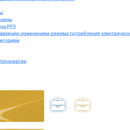
ны
 цены
на РРЭ
правлению изменением режима потребления электричес
тегориям
ктроэнергии