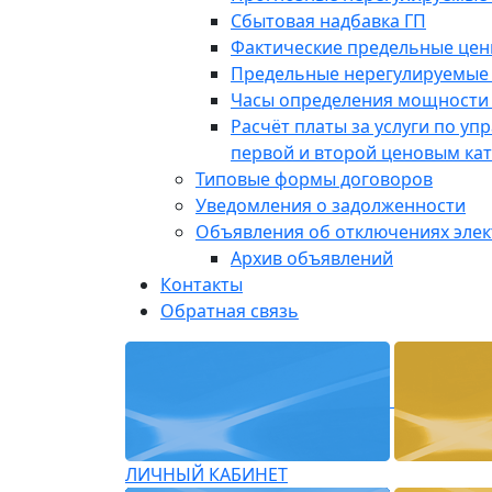
Сбытовая надбавка ГП
Фактические предельные це
Предельные нерегулируемые
Часы определения мощности 
Расчёт платы за услуги по у
первой и второй ценовым ка
Типовые формы договоров
Уведомления о задолженности
Объявления об отключениях эле
Архив объявлений
Контакты
Обратная связь
ЛИЧНЫЙ КАБИНЕТ