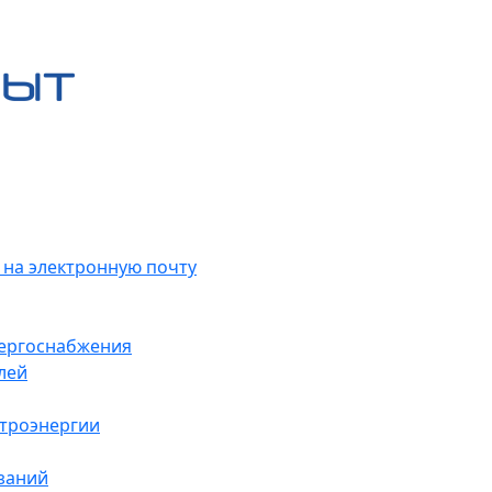
 на электронную почту
нергоснабжения
лей
ктроэнергии
заний