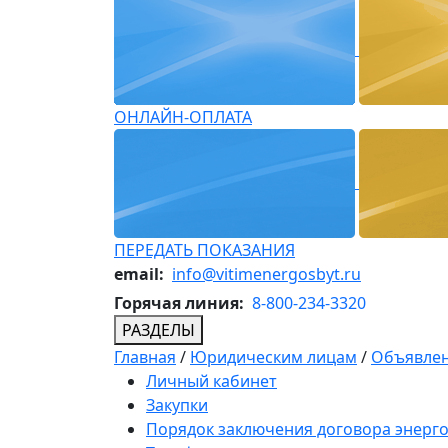
ОНЛАЙН-ОПЛАТА
ПЕРЕДАТЬ ПОКАЗАНИЯ
email:
info@vitimenergosbyt.ru
Горячая линия:
8-800-234-3320
РАЗДЕЛЫ
Главная
/
Юридическим лицам
/
Объявлен
Личный кабинет
Закупки
Порядок заключения договора энерг