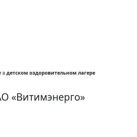
и в
детском оздоровительном лагере
АО «Витимэнерго»