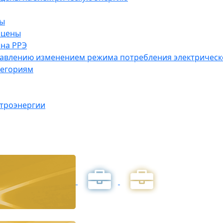
ны
 цены
на РРЭ
правлению изменением режима потребления электричес
тегориям
ктроэнергии