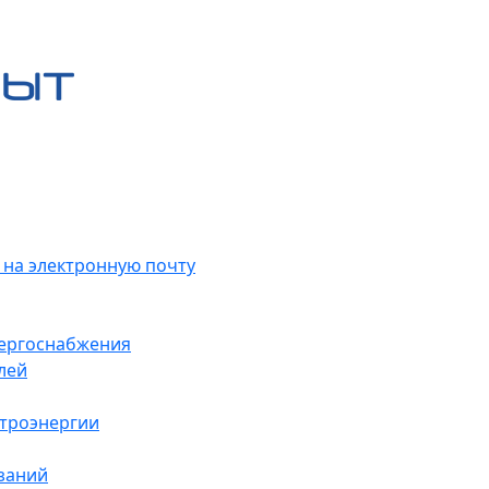
 на электронную почту
нергоснабжения
лей
ктроэнергии
заний