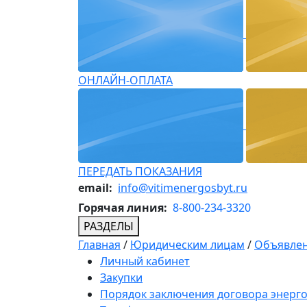
ОНЛАЙН-ОПЛАТА
ПЕРЕДАТЬ ПОКАЗАНИЯ
email:
info@vitimenergosbyt.ru
Горячая линия:
8-800-234-3320
РАЗДЕЛЫ
Главная
/
Юридическим лицам
/
Объявлен
Личный кабинет
Закупки
Порядок заключения договора энерг