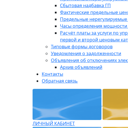
Сбытовая надбавка ГП
Фактические предельные це
Предельные нерегулируемые
Часы определения мощности 
Расчёт платы за услуги по у
первой и второй ценовым ка
Типовые формы договоров
Уведомления о задолженности
Объявления об отключениях эле
Архив объявлений
Контакты
Обратная связь
ЛИЧНЫЙ КАБИНЕТ