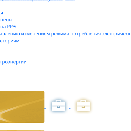
ны
 цены
на РРЭ
правлению изменением режима потребления электричес
тегориям
ктроэнергии