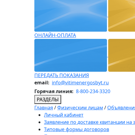
ОНЛАЙН-ОПЛАТА
ПЕРЕДАТЬ ПОКАЗАНИЯ
email:
info@vitimenergosbyt.ru
Горячая линия:
8-800-234-3320
РАЗДЕЛЫ
Главная
/
Физическим лицам
/
Объявления
Личный кабинет
Заявление по доставке квитанции на
Типовые формы договоров