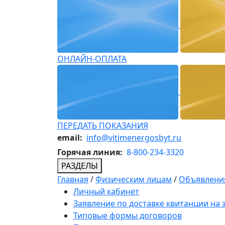
ОНЛАЙН-ОПЛАТА
ПЕРЕДАТЬ ПОКАЗАНИЯ
email:
info@vitimenergosbyt.ru
Горячая линия:
8-800-234-3320
РАЗДЕЛЫ
Главная
/
Физическим лицам
/
Объявления
Личный кабинет
Заявление по доставке квитанции на
Типовые формы договоров