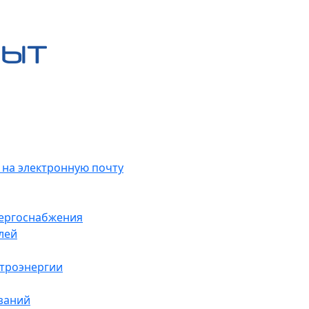
 на электронную почту
нергоснабжения
лей
ктроэнергии
заний