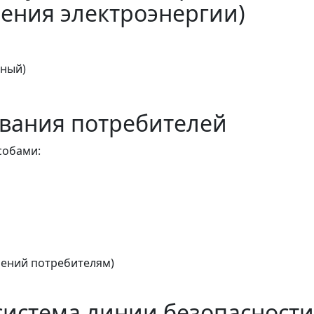
ения электроэнергии)
тный)
вания потребителей
собами:
ений потребителям)
истема линии безопасности