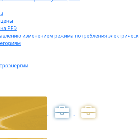
ны
 цены
на РРЭ
правлению изменением режима потребления электричес
тегориям
ктроэнергии