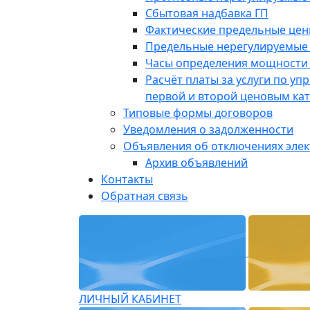
Сбытовая надбавка ГП
Фактические предельные це
Предельные нерегулируемые
Часы определения мощности 
Расчёт платы за услуги по у
первой и второй ценовым ка
Типовые формы договоров
Уведомления о задолженности
Объявления об отключениях эле
Архив объявлений
Контакты
Обратная связь
ЛИЧНЫЙ КАБИНЕТ