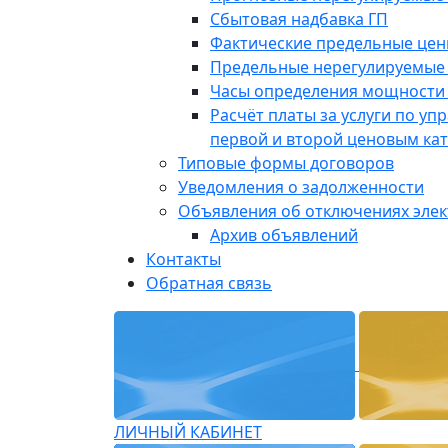
Сбытовая надбавка ГП
Фактические предельные це
Предельные нерегулируемые
Часы определения мощности 
Расчёт платы за услуги по у
первой и второй ценовым ка
Типовые формы договоров
Уведомления о задолженности
Объявления об отключениях эле
Архив объявлений
Контакты
Обратная связь
ЛИЧНЫЙ КАБИНЕТ