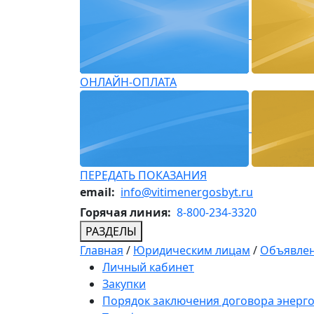
ОНЛАЙН-ОПЛАТА
ПЕРЕДАТЬ ПОКАЗАНИЯ
email:
info@vitimenergosbyt.ru
Горячая линия:
8-800-234-3320
РАЗДЕЛЫ
Главная
/
Юридическим лицам
/
Объявлен
Личный кабинет
Закупки
Порядок заключения договора энерг