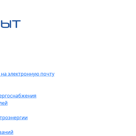
 на электронную почту
нергоснабжения
лей
ктроэнергии
заний