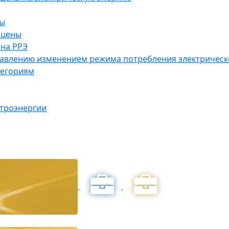
ны
 цены
на РРЭ
правлению изменением режима потребления электричес
тегориям
ктроэнергии