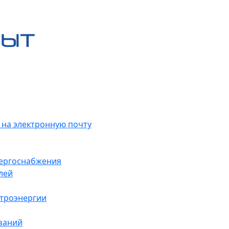
 на электронную почту
нергоснабжения
лей
ктроэнергии
заний