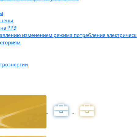
ны
 цены
на РРЭ
правлению изменением режима потребления электричес
тегориям
ктроэнергии