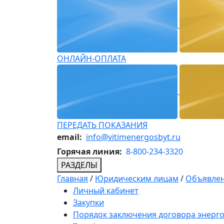
ОНЛАЙН-ОПЛАТА
ПЕРЕДАТЬ ПОКАЗАНИЯ
email:
info@vitimenergosbyt.ru
Горячая линия:
8-800-234-3320
РАЗДЕЛЫ
Главная
/
Юридическим лицам
/
Объявлен
Личный кабинет
Закупки
Порядок заключения договора энерг