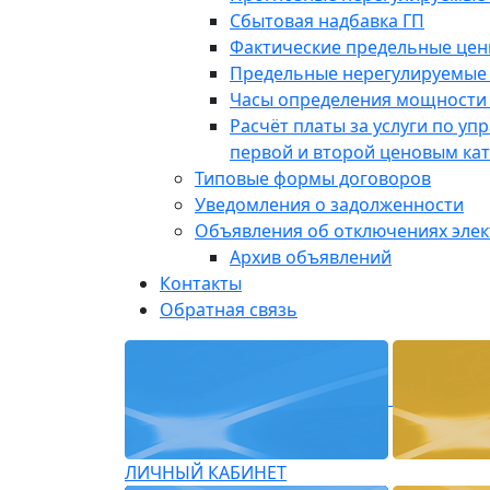
Сбытовая надбавка ГП
Фактические предельные це
Предельные нерегулируемые
Часы определения мощности 
Расчёт платы за услуги по у
первой и второй ценовым ка
Типовые формы договоров
Уведомления о задолженности
Объявления об отключениях эле
Архив объявлений
Контакты
Обратная связь
ЛИЧНЫЙ КАБИНЕТ