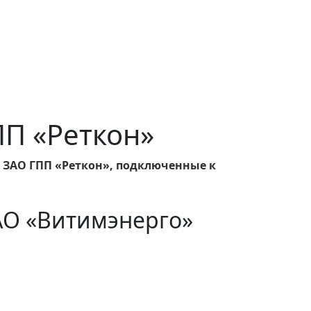
ПП «Реткон»
 ЗАО ГПП «Реткон», подключенные к
АО «Витимэнерго»