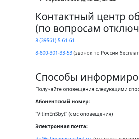
Контактный центр о
(по вопросам отключ
8 (39561) 5-61-61
8-800-301-33-53
(звонок по России беспла
Способы информиро
Получайте оповещения следующими спо
Абонентский номер:
“VitimEnSbyt” (смс оповещения)
Электронная почта:
do@vitimenergosbyt.ru
(отправка уведомл