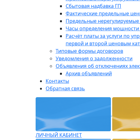
Сбытовая надбавка ГП
Фактические предельные це
Предельные нерегулируемые
Часы определения мощности 
Расчёт платы за услуги по у
первой и второй ценовым ка
Типовые формы договоров
Уведомления о задолженности
Объявления об отключениях эле
Архив объявлений
Контакты
Обратная связь
ЛИЧНЫЙ КАБИНЕТ