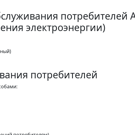
бслуживания потребителей 
ения электроэнергии)
тный)
вания потребителей
собами:
ений потребителям)