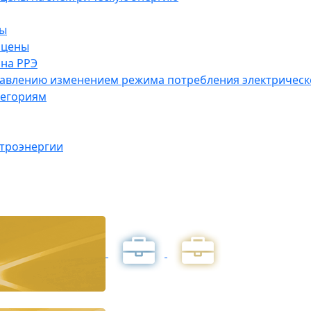
ны
 цены
на РРЭ
правлению изменением режима потребления электричес
тегориям
ктроэнергии