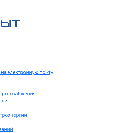
 на электронную почту
нергоснабжения
лей
ктроэнергии
заний