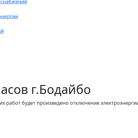
оснабжения
энергии
ий
 часов г.Бодайбо
их работ будет произведено отключение электроэнергии