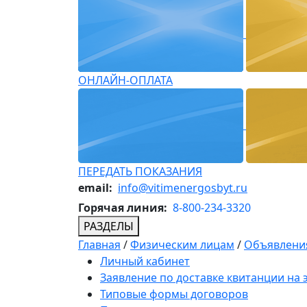
ОНЛАЙН-ОПЛАТА
ПЕРЕДАТЬ ПОКАЗАНИЯ
email:
info@vitimenergosbyt.ru
Горячая линия:
8-800-234-3320
РАЗДЕЛЫ
Главная
/
Физическим лицам
/
Объявления
Личный кабинет
Заявление по доставке квитанции на
Типовые формы договоров