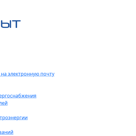
 на электронную почту
нергоснабжения
лей
ктроэнергии
заний