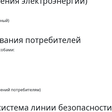
ения электроэнергии)
тный)
вания потребителей
собами:
ений потребителям)
истема линии безопасности