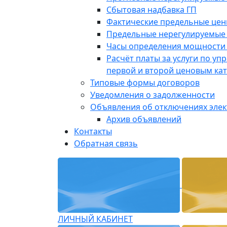
Сбытовая надбавка ГП
Фактические предельные це
Предельные нерегулируемые
Часы определения мощности 
Расчёт платы за услуги по у
первой и второй ценовым ка
Типовые формы договоров
Уведомления о задолженности
Объявления об отключениях эле
Архив объявлений
Контакты
Обратная связь
ЛИЧНЫЙ КАБИНЕТ