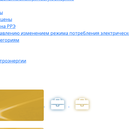
ны
 цены
на РРЭ
правлению изменением режима потребления электричес
тегориям
ктроэнергии