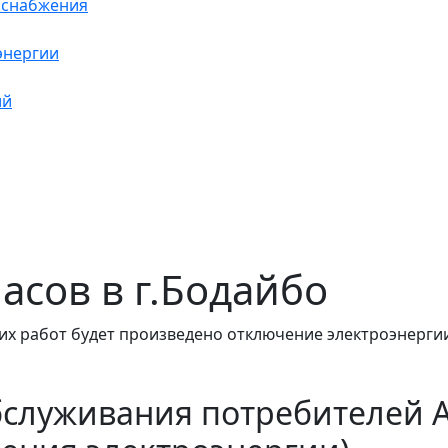
оснабжения
энергии
ий
часов в г.Бодайбо
их работ будет произведено отключение электроэнергии
бслуживания потребителей 