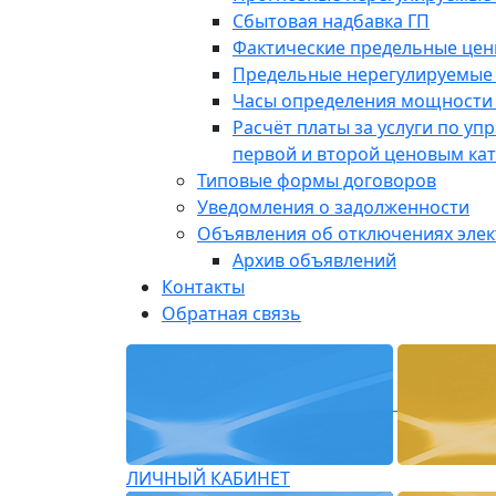
Сбытовая надбавка ГП
Фактические предельные це
Предельные нерегулируемые
Часы определения мощности 
Расчёт платы за услуги по у
первой и второй ценовым ка
Типовые формы договоров
Уведомления о задолженности
Объявления об отключениях эле
Архив объявлений
Контакты
Обратная связь
ЛИЧНЫЙ КАБИНЕТ