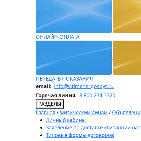
ОНЛАЙН-ОПЛАТА
ПЕРЕДАТЬ ПОКАЗАНИЯ
email:
info@vitimenergosbyt.ru
Горячая линия:
8-800-234-3320
РАЗДЕЛЫ
Главная
/
Физическим лицам
/
Объявления
Личный кабинет
Заявление по доставке квитанции на
Типовые формы договоров