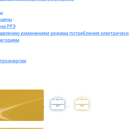
ны
 цены
на РРЭ
правлению изменением режима потребления электричес
тегориям
ктроэнергии