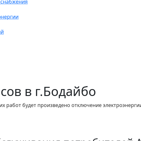
оснабжения
энергии
ий
асов в г.Бодайбо
их работ будет произведено отключение электроэнергии