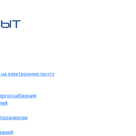
 на электронную почту
нергоснабжения
лей
ктроэнергии
заний