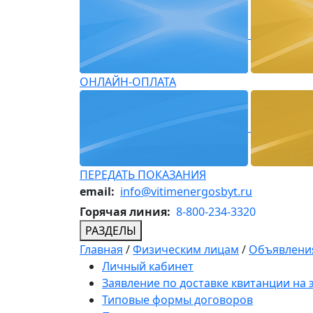
ОНЛАЙН-ОПЛАТА
ПЕРЕДАТЬ ПОКАЗАНИЯ
email:
info@vitimenergosbyt.ru
Горячая линия:
8-800-234-3320
РАЗДЕЛЫ
Главная
/
Физическим лицам
/
Объявления
Личный кабинет
Заявление по доставке квитанции на
Типовые формы договоров