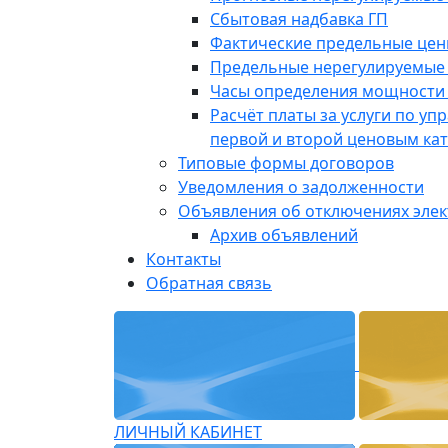
Сбытовая надбавка ГП
Фактические предельные це
Предельные нерегулируемые
Часы определения мощности 
Расчёт платы за услуги по у
первой и второй ценовым ка
Типовые формы договоров
Уведомления о задолженности
Объявления об отключениях эле
Архив объявлений
Контакты
Обратная связь
ЛИЧНЫЙ КАБИНЕТ