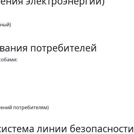
ения электроэнергии)
тный)
вания потребителей
собами:
ений потребителям)
истема линии безопасности