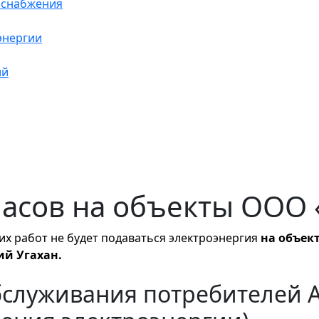
оснабжения
энергии
ий
0 часов на объекты ООО
их работ не будет подаваться электроэнергия
на объек
ий Угахан.
бслуживания потребителей 