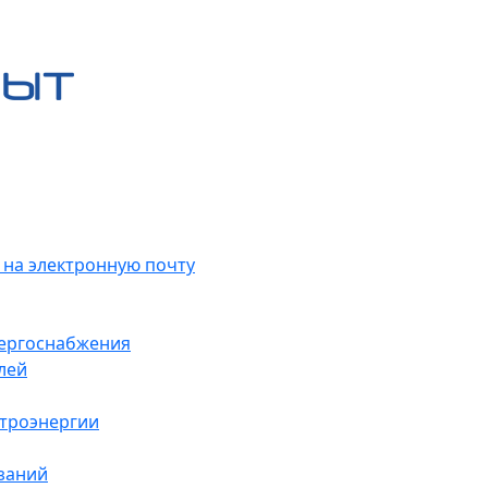
 на электронную почту
нергоснабжения
лей
ктроэнергии
заний