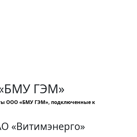
 «БМУ ГЭМ»
ты ООО «БМУ ГЭМ», подключенные к
АО «Витимэнерго»