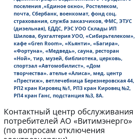
поселения ,«Единое окно», Ростелеком,
почта, Сбербанк, военкомат, фонд соц.
страхования, служба заказчиков, ФМС, ЭТУС
(дизельная), ЕДДС, РЭС УОО Склады ИП
Шилова, бухгалтерия УОО, «Сибирьтелеком»,
кафе «Gren Room», «Кьянти», «Багира»,
«Фортуна», «Медведь», сауна, ресторан
«Ной», тир, музей, библиотека, церковь,
спортзал «Автомобилист», «Дом
творчества». ателье «Алиса», мед. центр
«Престиж», ветлечебница Березнеровская 44,
РП2 кран Кировец №1, РП3 кран Кировец №2,
РП4 кран Ганс, подстанция №3, 8А.
Контактный центр обслуживания
потребителей АО «Витимэнерго»
(по вопросам отключения