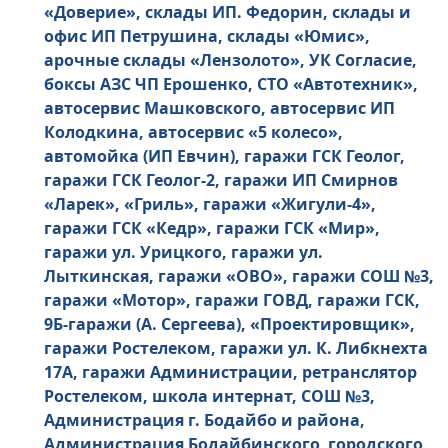
«Доверие», склады ИП. Федорин, склады и
офис ИП Петрушина, склады «Юмис»,
арочные склады «Лензолото», УК Согласие,
боксы АЗС ЧП Ерошенко, СТО «Автотехник»,
автосервис Машковского, автосервис ИП
Колодкина, автосервис «5 колесо»,
автомойка (ИП Евчин), гаражи ГСК Геолог,
гаражи ГСК Геолог-2, гаражи ИП Смирнов
«Ларек», «Гриль», гаражи «Жигули-4»,
гаражи ГСК «Кедр», гаражи ГСК «Мир»,
гаражи ул. Урицкого, гаражи ул.
Лыткинская, гаражи «ОВО», гаражи СОШ №3,
гаражи «Мотор», гаражи ГОВД, гаражи ГСК,
9Б-гаражи (А. Сергеева), «Проектировщик»,
гаражи Ростелеком, гаражи ул. К. Либкнехта
17А, гаражи Администрации, ретранслятор
Ростелеком, школа интернат, СОШ №3,
Администрация г. Бодайбо и района,
Администрация Бодайбинского городского