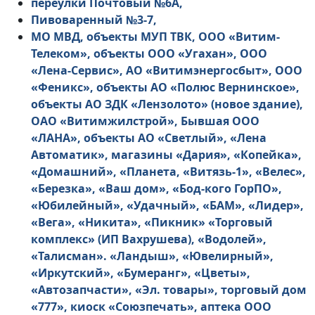
переулки Почтовый №6А,
Пивоваренный №3-7,
МО МВД, объекты МУП ТВК, ООО «Витим-
Телеком», объекты ООО «Угахан», ООО
«Лена-Сервис», АО «Витимэнергосбыт», ООО
«Феникс», объекты АО «Полюс Вернинское»,
объекты АО ЗДК «Лензолото» (новое здание),
ОАО «Витимжилстрой», Бывшая ООО
«ЛАНА», объекты АО «Светлый», «Лена
Автоматик», магазины «Дария», «Копейка»,
«Домашний», «Планета, «Витязь-1», «Велес»,
«Березка», «Ваш дом», «Бод-кого ГорПО»,
«Юбилейный», «Удачный», «БАМ», «Лидер»,
«Вега», «Никита», «Пикник» «Торговый
комплекс» (ИП Вахрушева), «Водолей»,
«Талисман». «Ландыш», «Ювелирный»,
«Иркутский», «Бумеранг», «Цветы»,
«Автозапчасти», «Эл. товары», торговый дом
«777», киоск «Союзпечать», аптека ООО