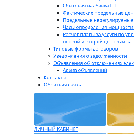
Сбытовая надбавка ГП
Фактические предельные це
Предельные нерегулируемые
Часы определения мощности 
Расчёт платы за услуги по у
первой и второй ценовым ка
Типовые формы договоров
Уведомления о задолженности
Объявления об отключениях эле
Архив объявлений
Контакты
Обратная связь
ЛИЧНЫЙ КАБИНЕТ