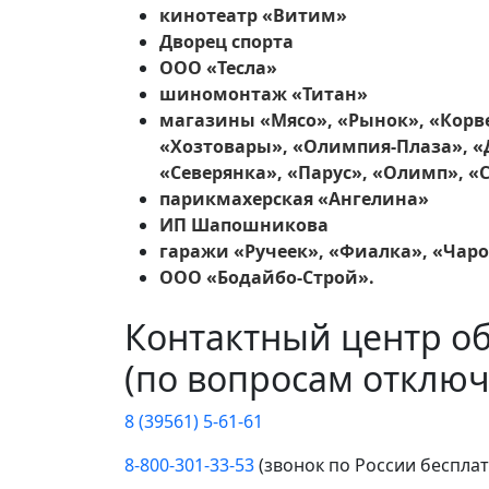
кинотеатр «Витим»
Дворец спорта
ООО «Тесла»
шиномонтаж «Титан»
магазины «Мясо», «Рынок», «Корве
«Хозтовары», «Олимпия-Плаза», «Д
«Северянка», «Парус», «Олимп», «
парикмахерская «Ангелина»
ИП Шапошникова
гаражи «Ручеек», «Фиалка», «Чаро
ООО «Бодайбо-Строй».
Контактный центр о
(по вопросам отключ
8 (39561) 5-61-61
8-800-301-33-53
(звонок по России беспла