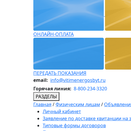
ОНЛАЙН-ОПЛАТА
ПЕРЕДАТЬ ПОКАЗАНИЯ
email:
info@vitimenergosbyt.ru
Горячая линия:
8-800-234-3320
РАЗДЕЛЫ
Главная
/
Физическим лицам
/
Объявления
Личный кабинет
Заявление по доставке квитанции на
Типовые формы договоров