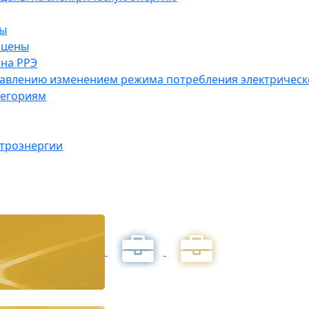
ны
 цены
на РРЭ
правлению изменением режима потребления электричес
тегориям
ктроэнергии