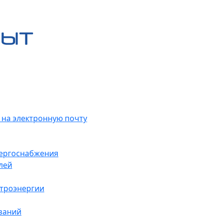
 на электронную почту
нергоснабжения
лей
ктроэнергии
заний