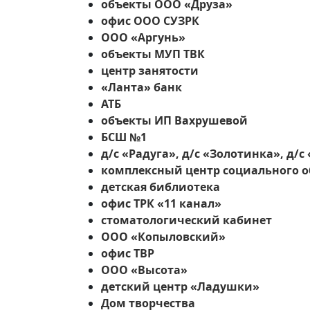
объекты ООО «Друза»
офис ООО СУЗРК
ООО «Аргунь»
объекты МУП ТВК
центр занятости
«Ланта» банк
АТБ
объекты ИП Вахрушевой
БСШ №1
д/с «Радуга», д/с «Золотинка», д/с
комплексный центр социального 
детская библиотека
офис ТРК «11 канал»
стоматологический кабинет
ООО «Копыловский»
офис ТВР
ООО «Высота»
детский центр «Ладушки»
Дом творчества