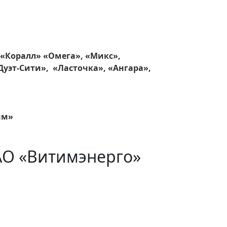
 «Коралл» «Омега», «Микс»,
Дуэт-Сити», «Ласточка», «Ангара»,
им»
АО «Витимэнерго»