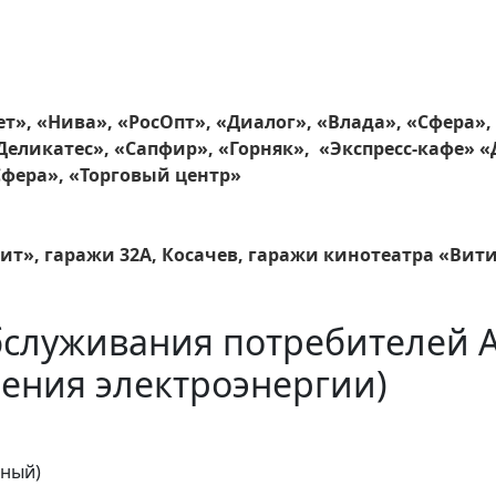
т», «Нива», «РосОпт», «Диалог», «Влада», «Сфера»,
еликатес», «Сапфир», «Горняк», «Экспресс-кафе» «
Сфера», «Торговый центр»
ит», гаражи 32А, Косачев, гаражи кинотеатра «Вит
бслуживания потребителей 
ения электроэнергии)
тный)