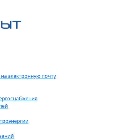
 на электронную почту
нергоснабжения
лей
ктроэнергии
заний