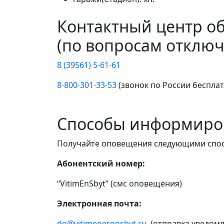
Контактный центр о
(по вопросам отключ
8 (39561) 5-61-61
8-800-301-33-53
(звонок по России беспла
Способы информиро
Получайте оповещения следующими спо
Абонентский номер:
“VitimEnSbyt” (смс оповещения)
Электронная почта:
do@vitimenergosbyt.ru
(отправка уведомл