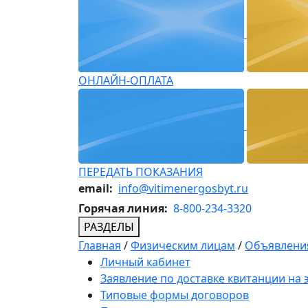
ОНЛАЙН-ОПЛАТА
ПЕРЕДАТЬ ПОКАЗАНИЯ
email:
info@vitimenergosbyt.ru
Горячая линия:
8-800-234-3320
РАЗДЕЛЫ
Главная
/
Физическим лицам
/
Объявления
Личный кабинет
Заявление по доставке квитанции на
Типовые формы договоров