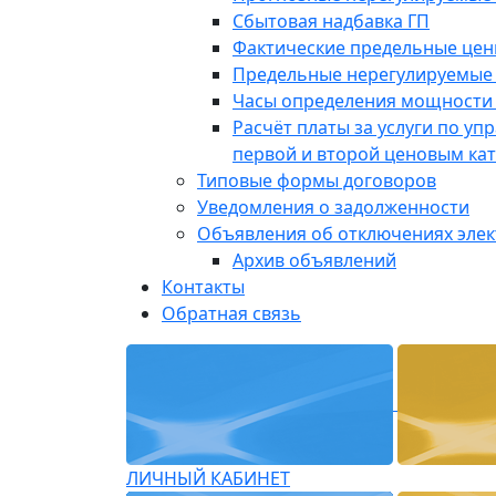
Сбытовая надбавка ГП
Фактические предельные це
Предельные нерегулируемые
Часы определения мощности 
Расчёт платы за услуги по у
первой и второй ценовым ка
Типовые формы договоров
Уведомления о задолженности
Объявления об отключениях эле
Архив объявлений
Контакты
Обратная связь
ЛИЧНЫЙ КАБИНЕТ