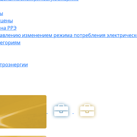
ны
 цены
на РРЭ
правлению изменением режима потребления электричес
тегориям
ктроэнергии