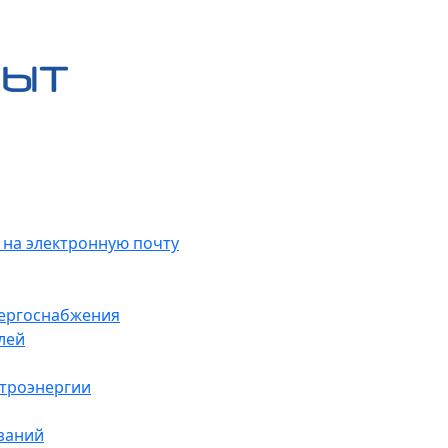
 на электронную почту
нергоснабжения
лей
ктроэнергии
заний