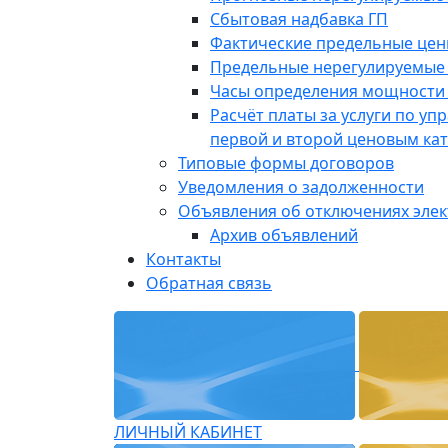
Сбытовая надбавка ГП
Фактические предельные це
Предельные нерегулируемые
Часы определения мощности 
Расчёт платы за услуги по у
первой и второй ценовым ка
Типовые формы договоров
Уведомления о задолженности
Объявления об отключениях эле
Архив объявлений
Контакты
Обратная связь
ЛИЧНЫЙ КАБИНЕТ