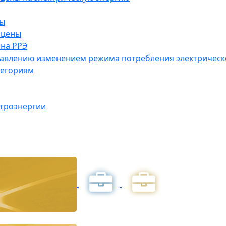
ны
 цены
на РРЭ
правлению изменением режима потребления электричес
тегориям
ктроэнергии