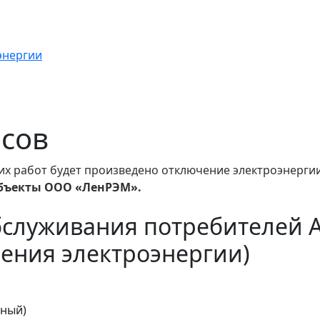
энергии
асов
их работ будет произведено отключение электроэнергии
бъекты ООО «ЛенРЭМ».
бслуживания потребителей 
ения электроэнергии)
тный)