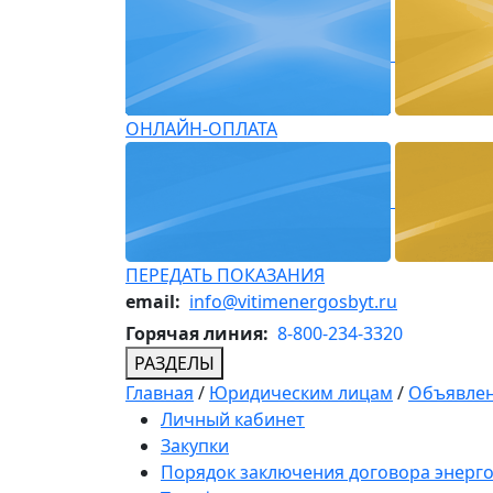
ОНЛАЙН-ОПЛАТА
ПЕРЕДАТЬ ПОКАЗАНИЯ
email:
info@vitimenergosbyt.ru
Горячая линия:
8-800-234-3320
РАЗДЕЛЫ
Главная
/
Юридическим лицам
/
Объявлен
Личный кабинет
Закупки
Порядок заключения договора энерг