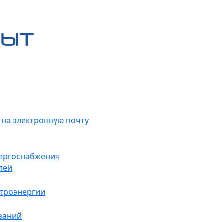
 на электронную почту
нергоснабжения
лей
ктроэнергии
заний