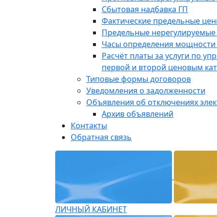
Сбытовая надбавка ГП
Фактические предельные це
Предельные нерегулируемые
Часы определения мощности 
Расчёт платы за услуги по у
первой и второй ценовым ка
Типовые формы договоров
Уведомления о задолженности
Объявления об отключениях эле
Архив объявлений
Контакты
Обратная связь
ЛИЧНЫЙ КАБИНЕТ