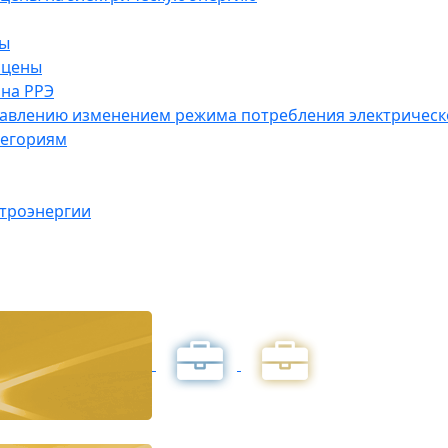
ны
 цены
на РРЭ
правлению изменением режима потребления электричес
тегориям
ктроэнергии