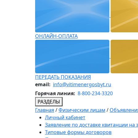
ОНЛАЙН-ОПЛАТА
ПЕРЕДАТЬ ПОКАЗАНИЯ
email:
info@vitimenergosbyt.ru
Горячая линия:
8-800-234-3320
РАЗДЕЛЫ
Главная
/
Физическим лицам
/
Объявления
Личный кабинет
Заявление по доставке квитанции на
Типовые формы договоров