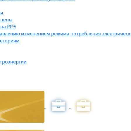
ны
 цены
на РРЭ
правлению изменением режима потребления электричес
тегориям
ктроэнергии