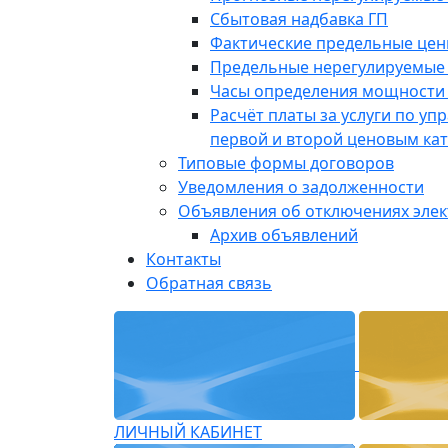
Сбытовая надбавка ГП
Фактические предельные це
Предельные нерегулируемые
Часы определения мощности 
Расчёт платы за услуги по у
первой и второй ценовым ка
Типовые формы договоров
Уведомления о задолженности
Объявления об отключениях эле
Архив объявлений
Контакты
Обратная связь
ЛИЧНЫЙ КАБИНЕТ