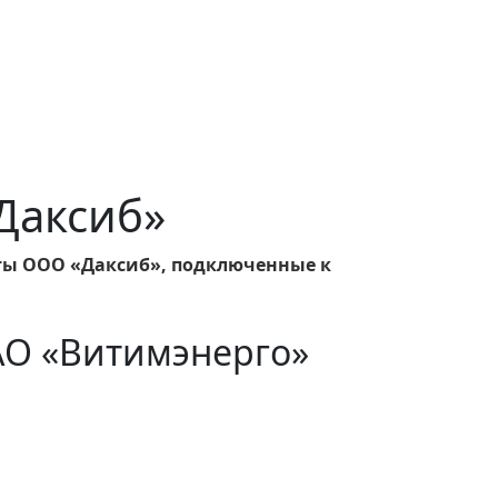
«Даксиб»
ты ООО «Даксиб», подключенные к
АО «Витимэнерго»