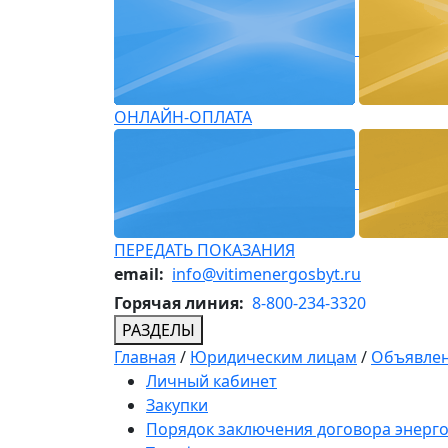
ОНЛАЙН-ОПЛАТА
ПЕРЕДАТЬ ПОКАЗАНИЯ
email:
info@vitimenergosbyt.ru
Горячая линия:
8-800-234-3320
РАЗДЕЛЫ
Главная
/
Юридическим лицам
/
Объявлен
Личный кабинет
Закупки
Порядок заключения договора энерг