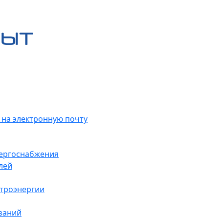
 на электронную почту
нергоснабжения
лей
ктроэнергии
заний