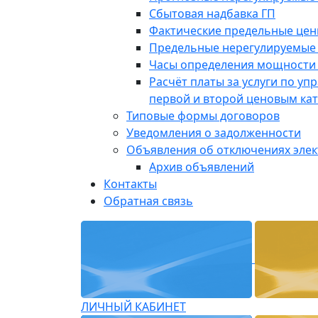
Сбытовая надбавка ГП
Фактические предельные це
Предельные нерегулируемые
Часы определения мощности 
Расчёт платы за услуги по у
первой и второй ценовым ка
Типовые формы договоров
Уведомления о задолженности
Объявления об отключениях эле
Архив объявлений
Контакты
Обратная связь
ЛИЧНЫЙ КАБИНЕТ