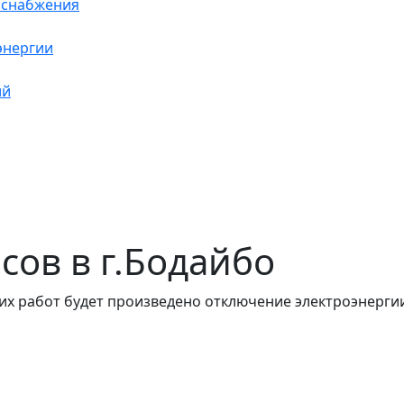
оснабжения
энергии
ий
асов в г.Бодайбо
их работ будет произведено отключение электроэнерги