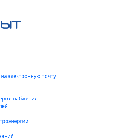
 на электронную почту
нергоснабжения
лей
ктроэнергии
заний