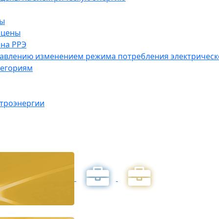
ны
 цены
на РРЭ
правлению изменением режима потребления электричес
тегориям
ктроэнергии