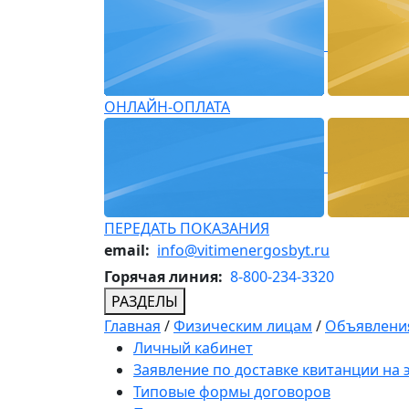
ОНЛАЙН-ОПЛАТА
ПЕРЕДАТЬ ПОКАЗАНИЯ
email:
info@vitimenergosbyt.ru
Горячая линия:
8-800-234-3320
РАЗДЕЛЫ
Главная
/
Физическим лицам
/
Объявления
Личный кабинет
Заявление по доставке квитанции на
Типовые формы договоров