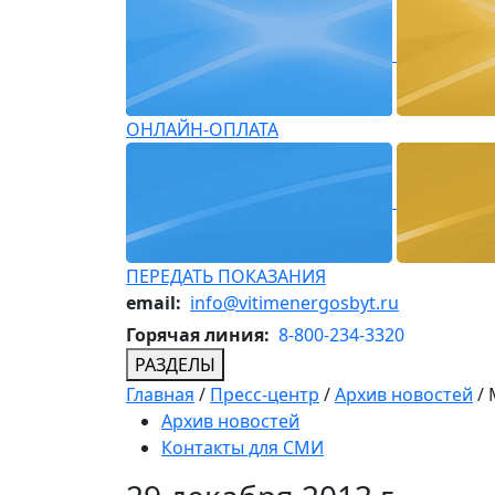
ОНЛАЙН-ОПЛАТА
ПЕРЕДАТЬ ПОКАЗАНИЯ
email:
info@vitimenergosbyt.ru
Горячая линия:
8-800-234-3320
РАЗДЕЛЫ
Главная
/
Пресс-центр
/
Архив новостей
/
Архив новостей
Контакты для СМИ