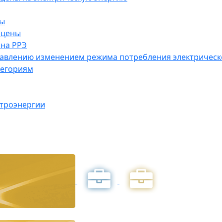
ны
 цены
на РРЭ
правлению изменением режима потребления электричес
тегориям
ктроэнергии