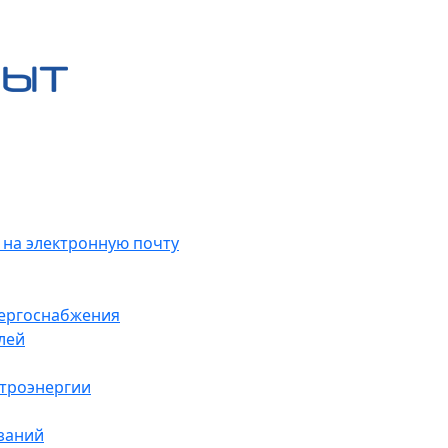
 на электронную почту
нергоснабжения
лей
ктроэнергии
заний