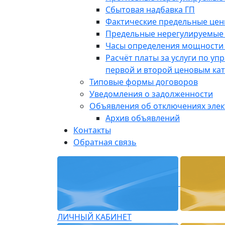
Сбытовая надбавка ГП
Фактические предельные це
Предельные нерегулируемые
Часы определения мощности 
Расчёт платы за услуги по у
первой и второй ценовым ка
Типовые формы договоров
Уведомления о задолженности
Объявления об отключениях эле
Архив объявлений
Контакты
Обратная связь
ЛИЧНЫЙ КАБИНЕТ