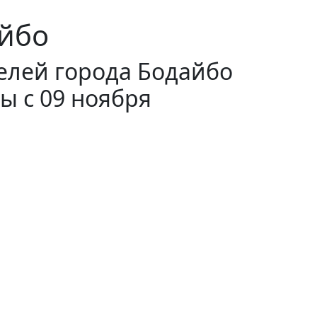
айбо
елей города Бодайбо
ы с 09 ноября