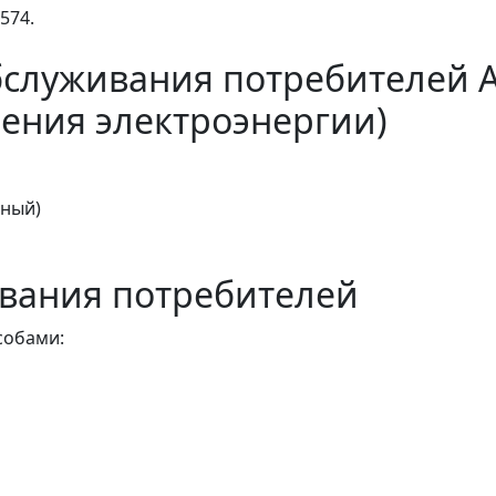
574.
бслуживания потребителей 
ения электроэнергии)
тный)
вания потребителей
собами: