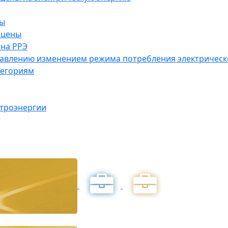
ны
 цены
на РРЭ
правлению изменением режима потребления электричес
тегориям
ктроэнергии