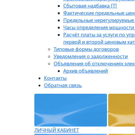
Сбытовая надбавка ГП
Фактические предельные це
Предельные нерегулируемые
Часы определения мощности 
Расчёт платы за услуги по у
первой и второй ценовым ка
Типовые формы договоров
Уведомления о задолженности
Объявления об отключениях эле
Архив объявлений
Контакты
Обратная связь
ЛИЧНЫЙ КАБИНЕТ