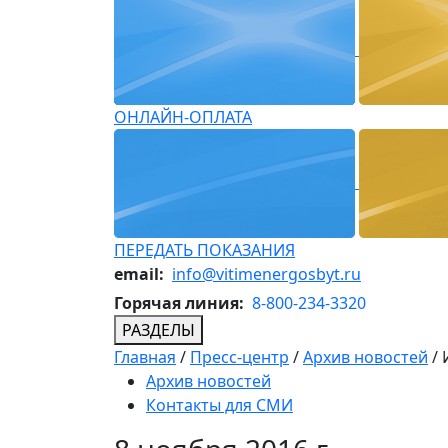
ОНЛАЙН-ОПЛАТА
ПЕРЕДАТЬ ПОКАЗАНИЯ
email:
info@vitimenergosbyt.ru
Горячая линия:
8-800-234-3320
РАЗДЕЛЫ
Главная
/
Пресс-центр
/
Архив новостей
/
Архив новостей
Контакты для СМИ