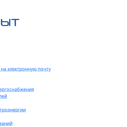
 на электронную почту
нергоснабжения
лей
ктроэнергии
заний