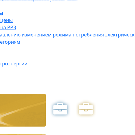
ны
 цены
на РРЭ
правлению изменением режима потребления электричес
тегориям
ктроэнергии