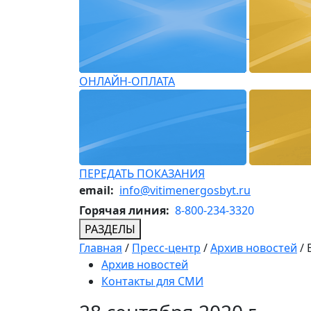
ОНЛАЙН-ОПЛАТА
ПЕРЕДАТЬ ПОКАЗАНИЯ
email:
info@vitimenergosbyt.ru
Горячая линия:
8-800-234-3320
РАЗДЕЛЫ
Главная
/
Пресс-центр
/
Архив новостей
/
Архив новостей
Контакты для СМИ