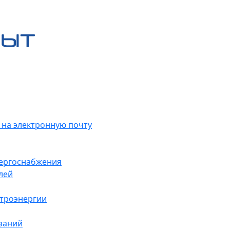
 на электронную почту
нергоснабжения
лей
ктроэнергии
заний