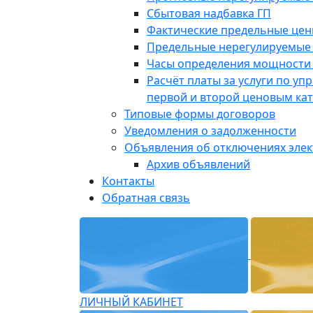
Сбытовая надбавка ГП
Фактические предельные це
Предельные нерегулируемые
Часы определения мощности 
Расчёт платы за услуги по у
первой и второй ценовым ка
Типовые формы договоров
Уведомления о задолженности
Объявления об отключениях эле
Архив объявлений
Контакты
Обратная связь
ЛИЧНЫЙ КАБИНЕТ