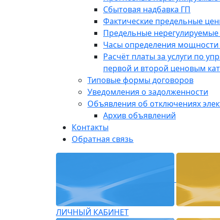
Сбытовая надбавка ГП
Фактические предельные це
Предельные нерегулируемые
Часы определения мощности 
Расчёт платы за услуги по у
первой и второй ценовым ка
Типовые формы договоров
Уведомления о задолженности
Объявления об отключениях эле
Архив объявлений
Контакты
Обратная связь
ЛИЧНЫЙ КАБИНЕТ