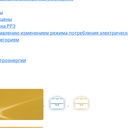
ны
 цены
на РРЭ
правлению изменением режима потребления электричес
тегориям
ктроэнергии