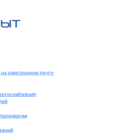
 на электронную почту
нергоснабжения
лей
ктроэнергии
заний