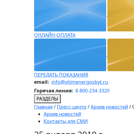
ОНЛАЙН-ОПЛАТА
ПЕРЕДАТЬ ПОКАЗАНИЯ
email:
info@vitimenergosbyt.ru
Горячая линия:
8-800-234-3320
РАЗДЕЛЫ
Главная
/
Пресс-центр
/
Архив новостей
/
Архив новостей
Контакты для СМИ