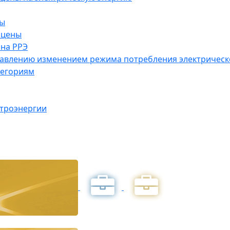
ны
 цены
на РРЭ
правлению изменением режима потребления электричес
тегориям
ктроэнергии