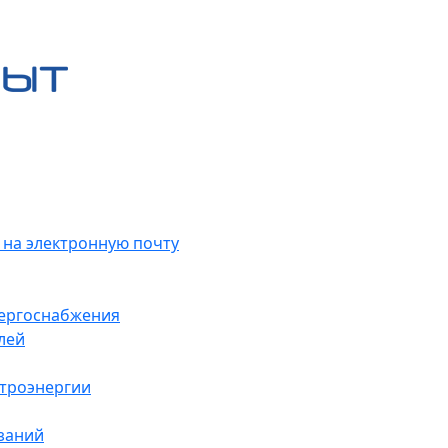
 на электронную почту
нергоснабжения
лей
ктроэнергии
заний