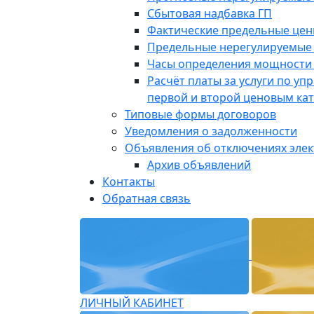
Сбытовая надбавка ГП
Фактические предельные це
Предельные нерегулируемые
Часы определения мощности 
Расчёт платы за услуги по у
первой и второй ценовым ка
Типовые формы договоров
Уведомления о задолженности
Объявления об отключениях эле
Архив объявлений
Контакты
Обратная связь
ЛИЧНЫЙ КАБИНЕТ