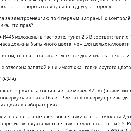
полного поворота в одну либо в другую сторону.
ила за электроэнергию по 4 первым цифрам. Но контрол
ика. Кто прав?
И446 изложены в паспорте, пункт 2.5 В соответствии с 
часа должны быть иного цвета, чем для целых киловатт-
пятой, то она показывает десятые доли киловатт-часа и
не отделена запятой и не имеет окантовки другого цвета
10-34А)
льного ремонта составляет не менее 32 лет (в зависимо
оверку один раз в 16 лет. Ремонт и поверку производ
оих цехах и лабораториях.
ялись однофазные электросчётчики класса точности 2,5
 запретил эксплуатацию счетчиков класса точности 2,5.
ётчиков кл.2,5 основано на соблюдении Законов РФ («О