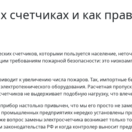
х счетчиках и как пра
еских счетчиков, которыми пользуется население, нет
ющим требованиям пожарной безопасности: это низкоа
приводит к увеличению числа пожаров. Так, импортны
 электротехнического оборудования. Расчетная пропус
четчиков не выдерживает подобную нагрузку, что влече
 прибор настолько привычен, что мы его просто не заме
а промышленных предприятиях нередко установлены п
е вопрос замены электросчетчика возникает только тог
м законодательства РФ и когда контролер выносит пред