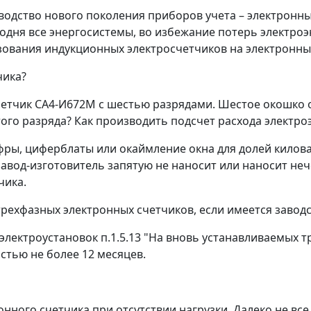
водство нового поколения приборов учета – электронн
годня все энергосистемы, во избежание потерь электр
зования индукционных электросчетчиков на электронные
чика?
четчик СА4-И672М с шестью разрядами. Шестое окошко о
того разряда? Как производить подсчет расхода электро
"Цифры, циферблаты или окаймление окна для долей килов
завод-изготовитель запятую не наносит или наносит неч
чика.
трехфазных электронных счетчиков, если имеется заводс
 электроустановок п.1.5.13 "На вновь устанавливаемых
стью не более 12 месяцев.
нного счетчика при отсутствии нагрузки. Далеко не все 