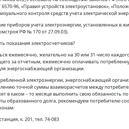
 6570-96, «Правил устройств электроустановок», «Поло
зуального контроля средств учёта электрической энерг
ние приборов учета электроэнергии, установленных в ж
строя РФ № 170 от 27.09.03).
мать показания электросчетчиков?
ся ежемесячно, желательно на 30 или 31 число каждог
ующего за отчетным, ежемесячно оплачивать потребленн
 для энергоснабжающей организации.
требленной электроэнергии, энергоснабжающей организ
елению точной суммы взаиморасчетов между потребит
жет в каком – то месяце выполнить свою обязанность п
аты образованного долга, рекомендуем потребителю со
фонам:
анция, к. 201, тел. 74-083