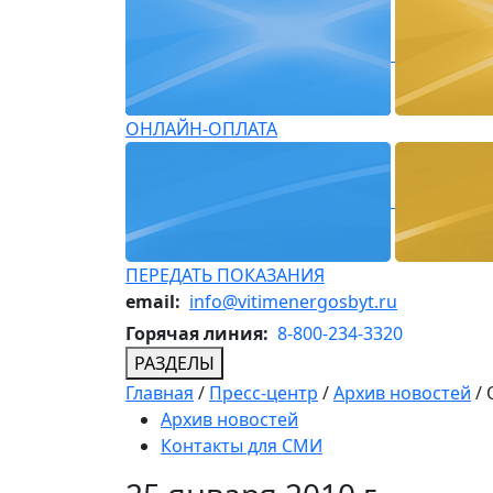
ОНЛАЙН-ОПЛАТА
ПЕРЕДАТЬ ПОКАЗАНИЯ
email:
info@vitimenergosbyt.ru
Горячая линия:
8-800-234-3320
РАЗДЕЛЫ
Главная
/
Пресс-центр
/
Архив новостей
/
Архив новостей
Контакты для СМИ