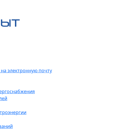
 на электронную почту
нергоснабжения
лей
ктроэнергии
заний