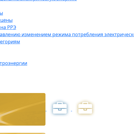
ны
 цены
на РРЭ
правлению изменением режима потребления электричес
тегориям
ктроэнергии