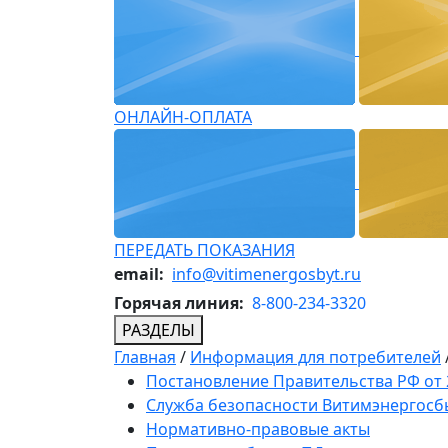
ОНЛАЙН-ОПЛАТА
ПЕРЕДАТЬ ПОКАЗАНИЯ
email:
info@vitimenergosbyt.ru
Горячая линия:
8-800-234-3320
РАЗДЕЛЫ
Главная
/
Информация для потребителей
Постановление Правительства РФ от 2
Служба безопасности Витимэнергосб
Нормативно-правовые акты