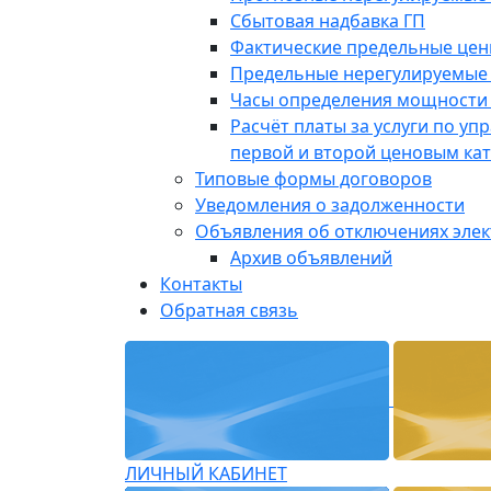
Сбытовая надбавка ГП
Фактические предельные це
Предельные нерегулируемые
Часы определения мощности 
Расчёт платы за услуги по у
первой и второй ценовым ка
Типовые формы договоров
Уведомления о задолженности
Объявления об отключениях эле
Архив объявлений
Контакты
Обратная связь
ЛИЧНЫЙ КАБИНЕТ