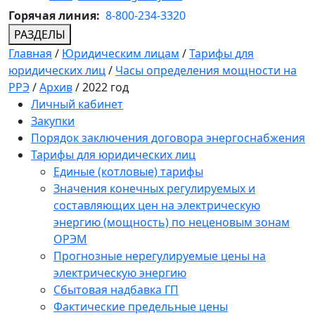
Горячая линия:
8-800-234-3320
РАЗДЕЛЫ
Главная
/
Юридическим лицам
/
Тарифы для
юридических лиц
/
Часы определения мощности на
РРЭ
/
Архив
/
2022 год
Личный кабинет
Закупки
Порядок заключения договора энергоснабжения
Тарифы для юридических лиц
Единые (котловые) тарифы
Значения конечных регулируемых и
составляющих цен на электрическую
энергию (мощность) по неценовым зонам
ОРЭМ
Прогнозные нерегулируемые цены на
электрическую энергию
Сбытовая надбавка ГП
Фактические предельные цены