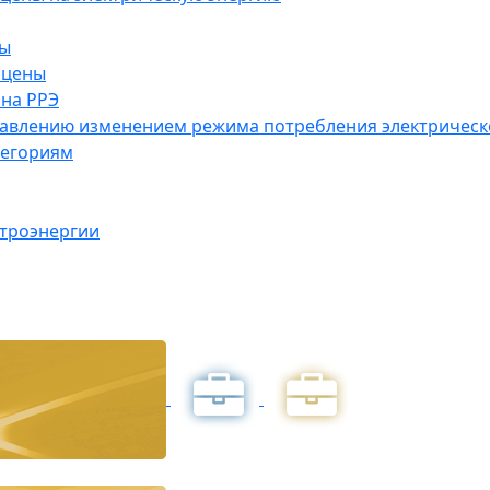
ны
 цены
на РРЭ
правлению изменением режима потребления электричес
тегориям
ктроэнергии