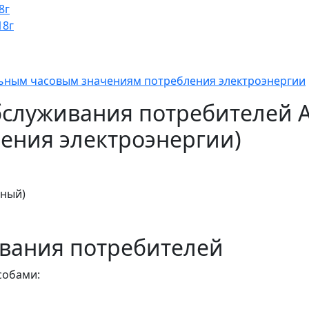
8г
18г
льным часовым значениям потребления электроэнергии
бслуживания потребителей 
ения электроэнергии)
тный)
вания потребителей
собами: