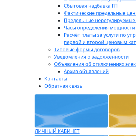
Сбытовая надбавка ГП
Фактические предельные це
Предельные нерегулируемые
Часы определения мощности 
Расчёт платы за услуги по у
первой и второй ценовым ка
Типовые формы договоров
Уведомления о задолженности
Объявления об отключениях эле
Архив объявлений
Контакты
Обратная связь
ЛИЧНЫЙ КАБИНЕТ