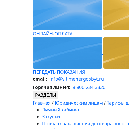
ОНЛАЙН-ОПЛАТА
ПЕРЕДАТЬ ПОКАЗАНИЯ
email:
info@vitimenergosbyt.ru
Горячая линия:
8-800-234-3320
РАЗДЕЛЫ
Главная
/
Юридическим лицам
/
Тарифы д
Личный кабинет
Закупки
Порядок заключения договора энерг