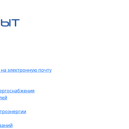
 на электронную почту
нергоснабжения
лей
ктроэнергии
заний