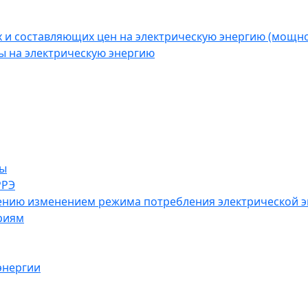
 и составляющих цен на электрическую энергию (мощн
ы на электрическую энергию
ны
РРЭ
влению изменением режима потребления электрической 
риям
энергии