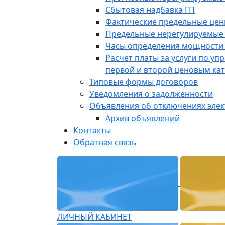
Сбытовая надбавка ГП
Фактические предельные це
Предельные нерегулируемые
Часы определения мощности 
Расчёт платы за услуги по у
первой и второй ценовым ка
Типовые формы договоров
Уведомления о задолженности
Объявления об отключениях эле
Архив объявлений
Контакты
Обратная связь
ЛИЧНЫЙ КАБИНЕТ