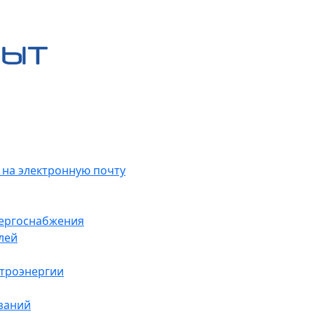
 на электронную почту
нергоснабжения
лей
ктроэнергии
заний