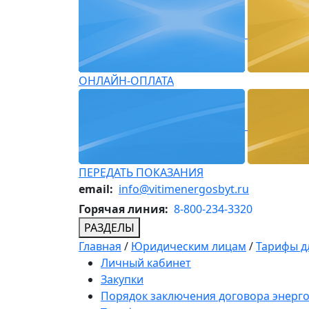
ОНЛАЙН-ОПЛАТА
ПЕРЕДАТЬ ПОКАЗАНИЯ
email:
info@vitimenergosbyt.ru
Горячая линия:
8-800-234-3320
РАЗДЕЛЫ
Главная
/
Юридическим лицам
/
Тарифы д
Личный кабинет
Закупки
Порядок заключения договора энерг