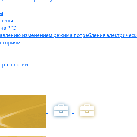
ны
 цены
на РРЭ
правлению изменением режима потребления электричес
тегориям
ктроэнергии