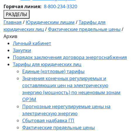
Горячая линия:
8-800-234-3320
РАЗДЕЛЫ
Главная
/
Юридическим лицам
/
Тарифы для
юридических лиц
/
Фактические предельные цены
/
Архив
Личный кабинет
Закупки
Порядок заключения договора энергоснабжения
Тарифы для юридических лиц
Единые (котловые) тарифы
Значения конечных регулируемых и
составляющих цен на электрическую
энергию (мощность) по неценовым зонам
ОРЭМ
Прогнозные нерегулируемые цены на
электрическую энергию
Сбытовая надбавка ГП
Фактические предельные цены