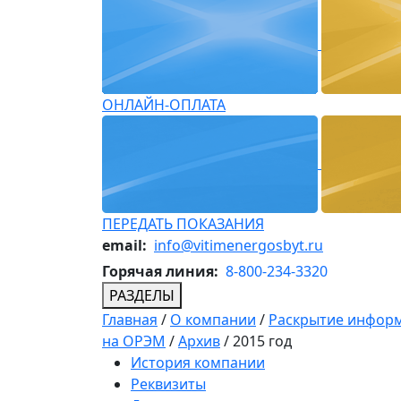
ОНЛАЙН-ОПЛАТА
ПЕРЕДАТЬ ПОКАЗАНИЯ
email:
info@vitimenergosbyt.ru
Горячая линия:
8-800-234-3320
РАЗДЕЛЫ
Главная
/
О компании
/
Раскрытие инфор
на ОРЭМ
/
Архив
/
2015 год
История компании
Реквизиты