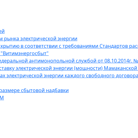
ей
 рынка электрической энергии
рытию в соответствии с требованиями Стандартов ра
 "Витимэнергосбыт"
едеральной антимонопольной службой от 08.10.2014г. №
ставку электрической энергии (мощности) Мамаканской
х электрической энергии каждого свободного договора
размере сбытовой надбавки
ЭМ