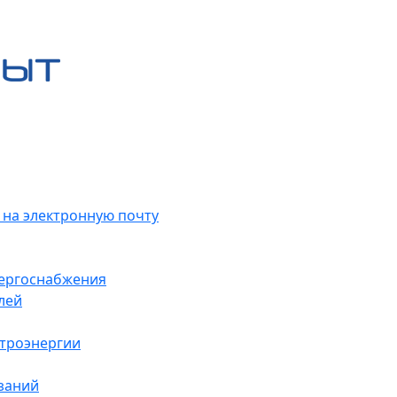
 на электронную почту
нергоснабжения
лей
ктроэнергии
заний