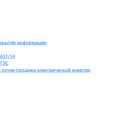
скрытия информации
631/14
 ГЭС
 купли-продажи электрической энергии,