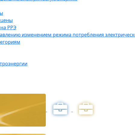
ны
 цены
на РРЭ
правлению изменением режима потребления электричес
тегориям
ктроэнергии