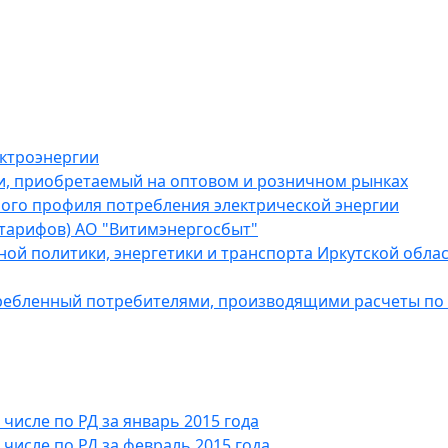
ектроэнергии
и, приобретаемый на оптовом и розничном рынках
ого профиля потребления электрической энергии
(тарифов) АО "Витимэнергосбыт"
й политики, энергетики и транспорта Иркутской област
требленный потребителями, производящими расчеты по 
числе по РД за январь 2015 года
числе по РД за февраль 2015 года