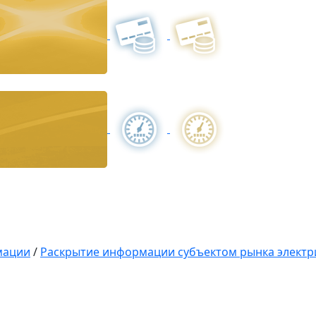
мации
/
Раскрытие информации субъектом рынка электр