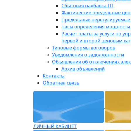
Сбытовая надбавка ГП
Фактические предельные це
Предельные нерегулируемые
Часы определения мощности 
Расчёт платы за услуги по у
первой и второй ценовым ка
Типовые формы договоров
Уведомления о задолженности
Объявления об отключениях эле
Архив объявлений
Контакты
Обратная связь
ЛИЧНЫЙ КАБИНЕТ