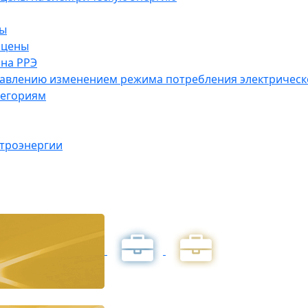
ны
 цены
на РРЭ
правлению изменением режима потребления электричес
тегориям
ктроэнергии