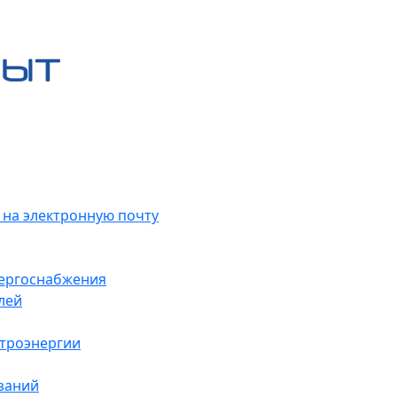
 на электронную почту
нергоснабжения
лей
ктроэнергии
заний