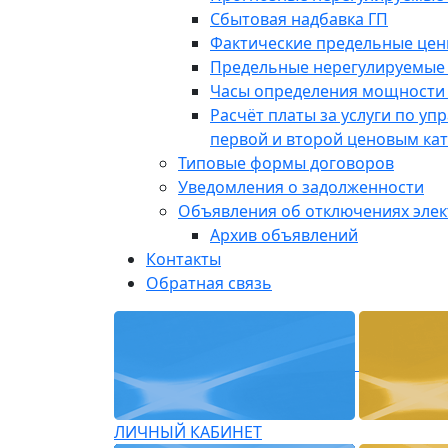
Сбытовая надбавка ГП
Фактические предельные це
Предельные нерегулируемые
Часы определения мощности 
Расчёт платы за услуги по у
первой и второй ценовым ка
Типовые формы договоров
Уведомления о задолженности
Объявления об отключениях эле
Архив объявлений
Контакты
Обратная связь
ЛИЧНЫЙ КАБИНЕТ