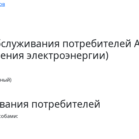
ов
бслуживания потребителей 
ения электроэнергии)
тный)
вания потребителей
собами: