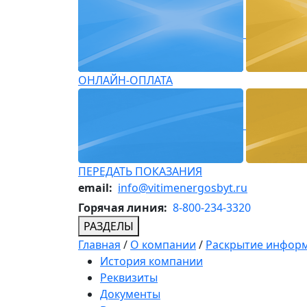
ОНЛАЙН-ОПЛАТА
ПЕРЕДАТЬ ПОКАЗАНИЯ
email:
info@vitimenergosbyt.ru
Горячая линия:
8-800-234-3320
РАЗДЕЛЫ
Главная
/
О компании
/
Раскрытие инфор
История компании
Реквизиты
Документы