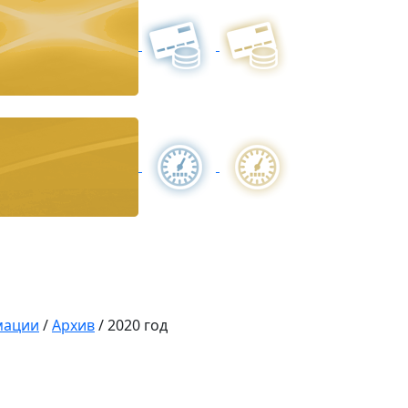
мации
/
Архив
/
2020 год